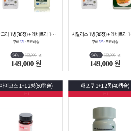
비아그라 1병(30정) + 레비트라 1병(30정)
시알리스 
상세보기
담기
상세보기
담기
구매
371
· 무료배송
구매
525
· 무료배송
54%
54%
322,000
322,000
원
원
원
원
149,000
149,000
아이코스 1+1 2병(60캡슐)
해포쿠 1+1 2통(40캡슐)
1+1
1+1