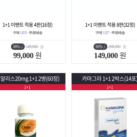
1+1 이벤트 적용 4판(16정)
1+1 이벤트 적용 8판(32정)
상세보기
담기
상세보기
담기
구매
1,852
· 무료배송
구매
1,927
· 무료배송
34%
50%
149,000
298,000
원
원
원
원
99,000
149,000
알리스20mg 1+1 2병(60정)
카마그라 1+1 2박스(14포
1+1
1+1