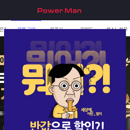
은?
제품 구매
은꼴사
리워드
섹스노하우
친구 초대하면 5천원!