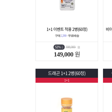
1+1 이벤트 적용 2병(60정)
상세보기
담기
구매
2,290
· 무료배송
52%
308,000
원
원
149,000
드래곤 1+1 2병(60정)
1+1