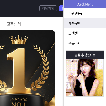
Quick Menu
회원가입
로그인
파워맨은?
제품 구매
고객센터
고객센터
주문조회
은꼴사-성인화보
은꼴사-성인화보