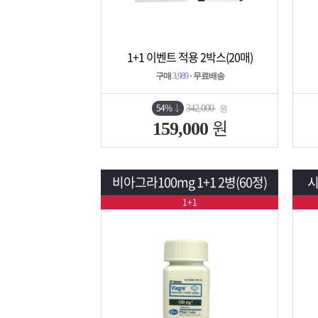
1+1 이벤트 적용 2박스(20매)
상세보기
담기
구매
3,989
· 무료배송
54%
342,000
원
원
159,000
비아그라100mg 1+1 2병(60정)
시
1+1