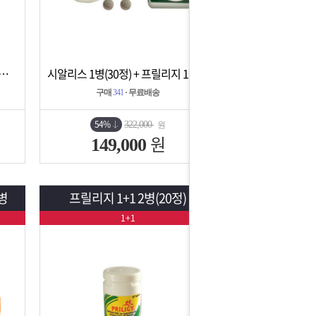
1병(30정) + 프릴리지 1병(10정)
시알리스 1병(30정) + 프릴리지 1병(10정)
상세보기
담기
구매
341
· 무료배송
54%
322,000
원
원
149,000
병
프릴리지 1+1 2병(20정)
1+1