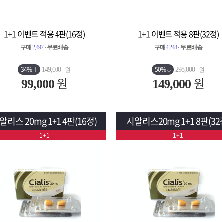
1+1 이벤트 적용 4판(16정)
1+1 이벤트 적용 8판(32정)
상세보기
담기
상세보기
담기
구매
2,497
· 무료배송
구매
4,248
· 무료배송
34%
50%
149,000
298,000
원
원
원
원
99,000
149,000
알리스 20mg 1+1 4판(16정)
시알리스20mg 1+1 8판(32
1+1
1+1