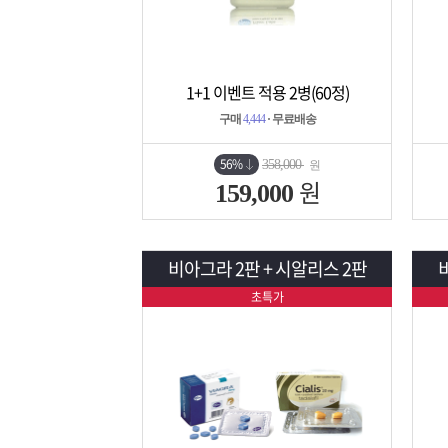
1+1 이벤트 적용 2병(60정)
상세보기
담기
구매
4,444
· 무료배송
56%
358,000
원
원
159,000
비아그라 2판 + 시알리스 2판
초특가