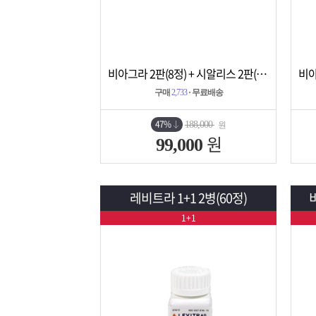
비아그라 2판(8정) + 시알리스 2판(8정)
상세보기
담기
구매
2,733
· 무료배송
47%
188,000
원
원
99,000
레비트라 1+1 2병(60정)
1+1