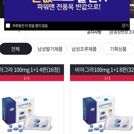
입금확인이 안되
[2026구정 연휴
닫기
하루동안 이 창을 열지 않음
공지사항
[운송장번호 조
[ios앱 오픈]
전체
남성발기제품
남성조루제품
기획상품
[무인택배함 이용
그라 100mg 1+1 4판(16정)
비아그라100mg 1+1 8판(32
입금확인이 안되
1+1
1+1
[2026구정 연휴