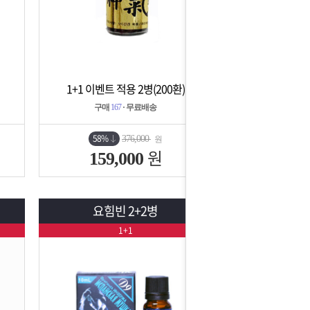
1+1 이벤트 적용 2병(200환)
상세보기
담기
구매
167
· 무료배송
58%
376,000
원
원
159,000
요힘빈 2+2병
1+1