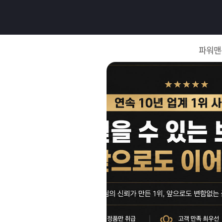
로
그
파워맨
인
로
그
인
이
회
필
원
가
요
입
Q&A
합
파
니
워
제
다.
맨
품
은