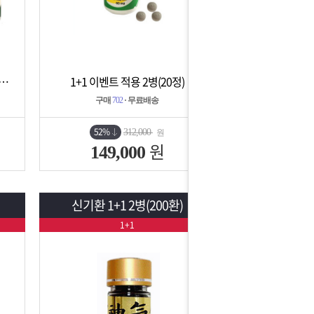
1병(30정) + 레비트라 1병(30정)
1+1 이벤트 적용 2병(20정)
상세보기
담기
구매
702
· 무료배송
52%
312,000
원
원
149,000
신기환 1+1 2병(200환)
1+1