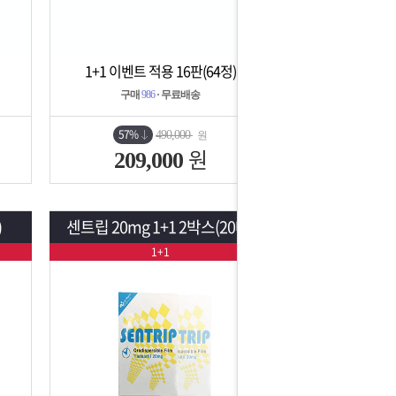
1+1 이벤트 적용 16판(64정)
상세보기
담기
구매
986
· 무료배송
57%
490,000
원
원
209,000
)
센트립 20mg 1+1 2박스(20매)
1+1