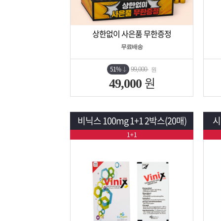
상한없이 사은품 무한증정
상세보기
담기
무료배송
51%
99,000
원
원
49,000
비닉스 100mg 1+1 2박스(20매)
시
1+1