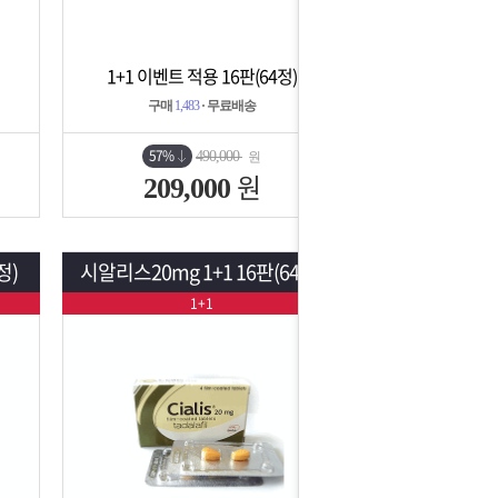
1+1 이벤트 적용 16판(64정)
상세보기
담기
구매
1,483
· 무료배송
57%
490,000
원
원
209,000
정)
시알리스20mg 1+1 16판(64정)
1+1