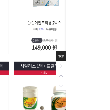
1+1 이벤트적용 2박스
상세보기
담기
구매
1,289
· 무료배송
55%
330,000
원
원
149,000
TOP
병
시알리스 1병 + 프릴리지 1병
초특가