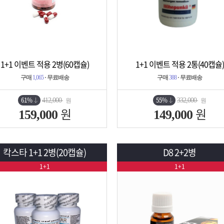
1+1 이벤트 적용 2병(60캡슐)
1+1 이벤트 적용 2통(40캡슐)
상세보기
담기
상세보기
담기
구매
1,065
· 무료배송
구매
388
· 무료배송
61%
55%
412,000
332,000
원
원
원
원
159,000
149,000
칵스타 1+1 2병(20캡슐)
D8 2+2병
1+1
1+1