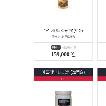
1+1 이벤트 적용 2병(60정)
상세보기
담기
구매
1,414
· 무료배송
64%
436,000
원
원
159,000
아드레닌 1+1 2병(20캡슐)
1+1