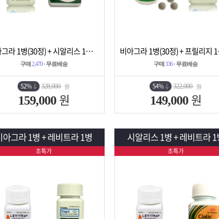
비아그라 1병(30정) + 시알리스 1병(30정)
비아그라 
상세보기
담기
상세보기
담기
구매
2,470
· 무료배송
구매
336
· 무료배송
52%
54%
328,000
322,000
원
원
원
원
159,000
149,000
비아그라 1병 + 레비트라 1병
시알리스 1병 + 레비트라 1
초특가
초특가