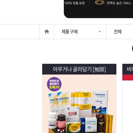
은?
구
꼴
섹
매
사
스
고
제품 구매
전체
노
객
마
하
센
이
주
우
터
페
문
아무거나 골라담기 [無限]
비아
이
조
지
회