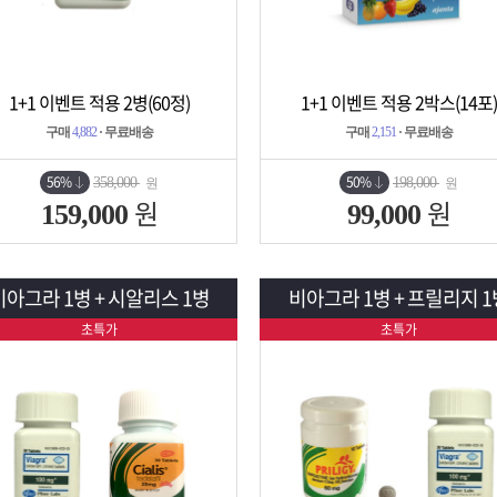
1+1 이벤트 적용 2병(60정)
1+1 이벤트 적용 2박스(14포)
상세보기
담기
상세보기
담기
구매
4,882
· 무료배송
구매
2,151
· 무료배송
56%
50%
358,000
198,000
원
원
원
원
159,000
99,000
비아그라 1병 + 시알리스 1병
비아그라 1병 + 프릴리지 1
초특가
초특가