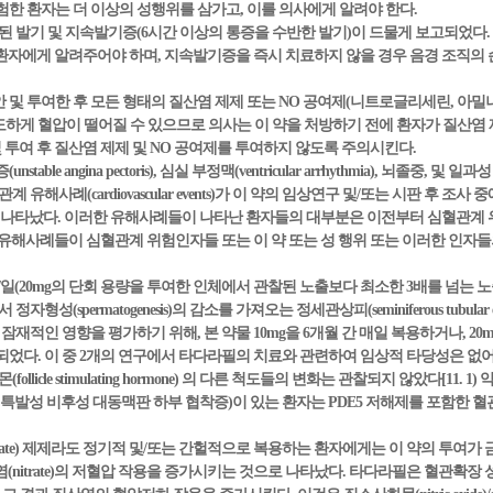
험한 환자는 더 이상의 성행위를 삼가고, 이를 의사에게 알려야 한다.
속된 발기 및 지속발기증(6시간 이상의 통증을 수반한 발기)이 드물게 보고되었다.
)을 구하라고 환자에게 알려주어야 하며, 지속발기증을 즉시 치료하지 않을 경우 음경 조
동안 및 투여한 후 모든 형태의 질산염 제제 또는 NO 공여제(니트로글리세린, 
하게 혈압이 떨어질 수 있으므로 의사는 이 약을 처방하기 전에 환자가 질산염 
및 투여 후 질산염 제제 및 NO 공여제를 투여하지 않도록 주의시킨다.
e angina pectoris), 심실 부정맥(ventricular arrhythmia), 뇌졸중, 및 일과성 허혈성
 유해사례(cardiovascular events)가 이 약의 임상연구 및/또는 시판 후 
다. 이러한 유해사례들이 나타난 환자들의 대부분은 이전부터 심혈관계 위험인자들(pre -ex
 이러한 유해사례들이 심혈관계 위험인자들 또는 이 약 또는 성 행위 또는 이러한 인자
kg/일(20mg의 단회 용량을 투여한 인체에서 관찰된 노출보다 최소한 3배를 넘는 노출[범
spermatogenesis)의 감소를 가져오는 정세관상피(seminiferous tubular epit
에 대한 잠재적인 영향을 평가하기 위해, 본 약물 10mg을 6개월 간 매일 복용하거나, 2
었다. 이 중 2개의 연구에서 타다라필의 치료와 관련하여 임상적 타당성은 없어
licle stimulating hormone) 의 다른 척도들의 변화는 관찰되지 않았다[11. 1)
및 특발성 비후성 대동맥판 하부 협착증)이 있는 환자는 PDE5 저해제를 포함한 
nitrate) 제제라도 정기적 및/또는 간헐적으로 복용하는 환자에게는 이 약의 투여가 금
질산염(nitrate)의 저혈압 작용을 증가시키는 것으로 나타났다. 타다라필은 혈관확