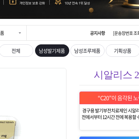
입금확인이 안되
[2026구정 연휴
품
공지사항
[운송장번호 조
[ios앱 오픈]
전체
남성발기제품
남성조루제품
기획상품
[무인택배함 이용
시알리스 20
입금확인이 안되
[2026구정 연휴
“C20”이 음각된
경구용 발기부전치료제인 시알리스
전에서부터 12시간 전에 복용할 