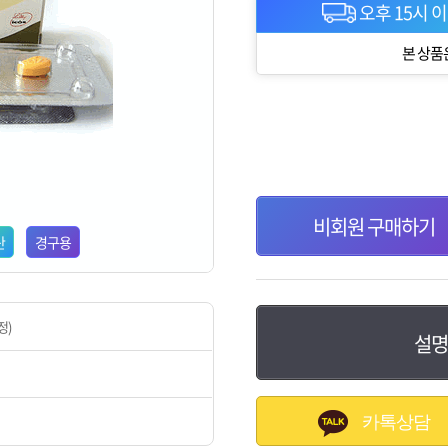
오후 15시 
본 상품
비회원 구매하기
산
경구용
정)
설명
카톡상담