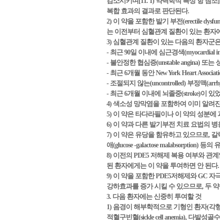
감소시키며[11. 1) 약력학적 특성 항 참조
복합 효과의 결과로 판단된다.
2) 이 약을 포함한 발기 부전(erectile d
는 이전부터 심혈관계 질환이 있는 환자에서 
3) 심혈관계 질환이 있는 다음의 환자군은
- 최근 90일 이내에 심근경색(myocardial i
- 불안정한 협심증(unstable angina) 또는 
- 최근 6개월 동안 New York Heart Associ
- 조절되지 않는(uncontrolled) 부정맥(ar
- 최근 6개월 이내에 뇌졸중(stroke)이 
4) 색소성 망막염을 포함하여 이미 알려
5) 이 약은 타다라필이나 이 약의 성분에 과민증
6) 이 약과 다른 발기부전 치료 요법의
7) 이 약은 유당을 함유하고 있으므로, 갈락토오스 
애(glucose -galactose malabsorp
8) 이전의 PDE5 저해제 복용 여부와 관계없이 비
된 환자에게는 이 약을 투여하면 안 된다.
9) 이 약을 포함한 PDE5저해제와 GC 자극제(Gua
강하효과를 증가 시킬 수 있으므로, 두 
3. 다음 환자에는 신중히 투여할 것
1) 음경이 해부학적으로 기형인 환자(각형성(angu
적혈구빈혈(sickle cell anemia), 