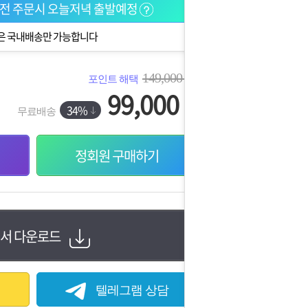
이전 주문시 오늘저녁 출발예정
은 국내배송만 가능합니다
149,000
포인트 해택
원
99,000
원
34%
무료배송
정회원 구매하기
서 다운로드
텔레그램 상담