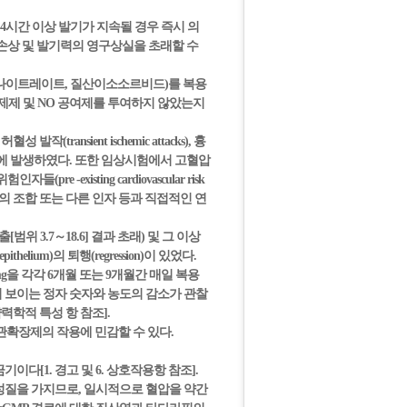
 4시간 이상 발기가 지속될 경우 즉시 의
직의 손상 및 발기력의 영구상실을 초래할 수
아밀나이트레이트, 질산이소소르비드)를 복용
제제 및 NO 공여제를 투여하지 않았는지
 발작(transient ischemic attacks), 흉
조사 중에 발생하였다. 또한 임상시험에서 고혈압
isting cardiovascular risk
들의 조합 또는 다른 인자 등과 직접적인 연
위 3.7～18.6] 결과 초래) 및 그 이상
helium)의 퇴행(regression)이 있었다.
0mg을 각각 6개월 또는 9개월간 매일 복용
 보이는 정자 숫자와 농도의 감소가 관찰
 약력학적 특성 항 참조].
혈관확장제의 작용에 민감할 수 있다.
기이다[1. 경고 및 6. 상호작용항 참조].
장 성질을 가지므로, 일시적으로 혈압을 약간