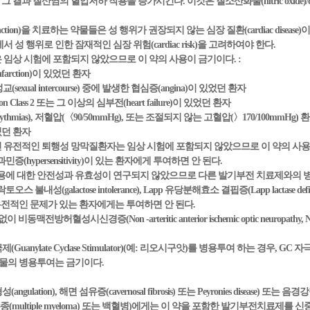
] 그 결과 질산염의 혈압저하 작용을 증가시킨다. 이것은 질소산화물(nitric oxid
ysfunction)을 치료하는 약물들은 성 행위가 권장되지 않는 심장 질환(cardiac dise
성 행위로 인한 잠재적인 심장 위험(cardiac risk)을 고려하여야 한다.
 임상 시험에 포함되지 않았으므로 이 약의 사용이 금기이다. :
nfarction)이 있었던 환자
성교(sexual intercourse) 중에 발생한 협심증(angina)이 있었던 환자
ation Class 2 또는 그 이상의 심부전(heart failure)이 있었던 환자
rhythmias), 저혈압(〈90/50mmHg), 또는 조절되지 않는 고혈압(〉170/100mmHg) 
있었던 환자
진 유전적인 퇴행성 망막질환자는 임상 시험에 포함되지 않았으므로 이 약의 사용
(hypersensitivity)이 있는 환자에게 투여하면 안 된다.
 병용에 대한 안전성과 유효성이 연구되지 않았으므로 다른 발기부전 치료제와의 
불내성(galactose intolerance), Lapp 유당분해효소 결핍증(Lapp lactase 
tion) 등의 유전적인 문제가 있는 환자에게는 투여하면 안 된다.
동맥전방허혈성시신경증(Non -arteritic anterior ischemic optic neuropa
nylate Cyclase Stimulator)(예: 리오시구앗)를 병용투여 하는 경우, GC 자극제(Gua
약물의 병용투여는 금기이다.
lation), 해면 섬유증(cavernosal fibrosis) 또는 Peyronies disease)
다발성골수종(multiple myeloma) 또는 백혈병)에게는 이 약을 포함한 발기부전치료제를