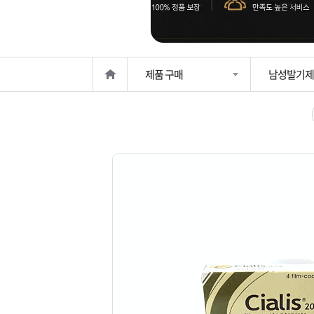
은?
구
꼴
섹
매
사
스
고
제품 구매
남성발기제
노
객
마
하
센
이
주
우
터
페
문
이
조
지
회