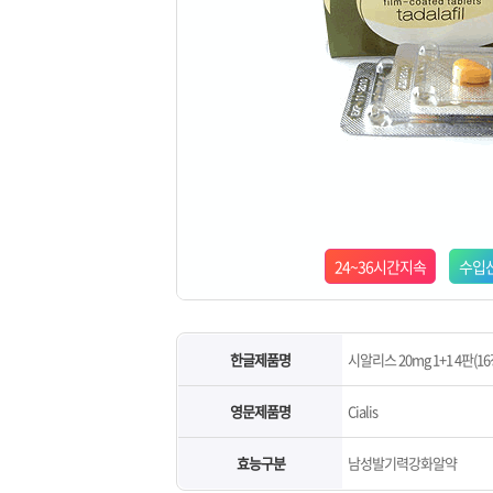
24~36시간지속
수입
한글제품명
시알리스 20mg 1+1 4판(16
영문제품명
Cialis
효능구분
남성발기력강화알약