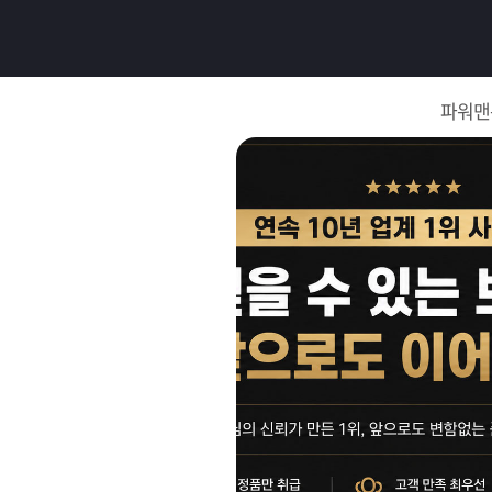
로
그
파워맨
인
로
그
인
이
회
필
원
가
요
입
Q&A
합
파
니
워
제
다.
맨
품
은