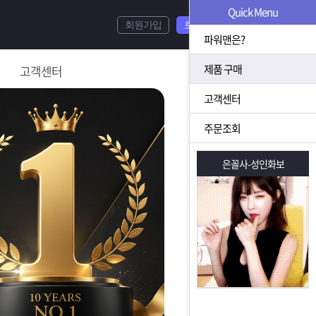
Quick Menu
회원가입
로그인
파워맨은?
제품 구매
고객센터
고객센터
주문조회
은꼴사-성인화보
은꼴사-성인화보