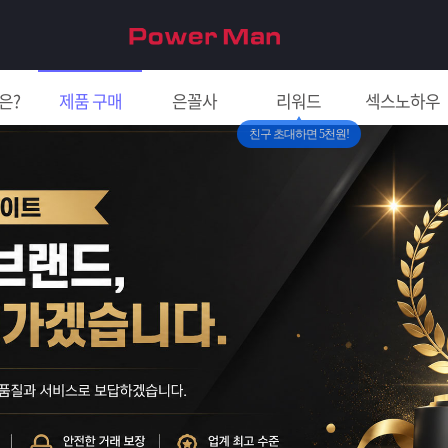
은?
제품 구매
은꼴사
리워드
섹스노하우
친구 초대하면 5천원!