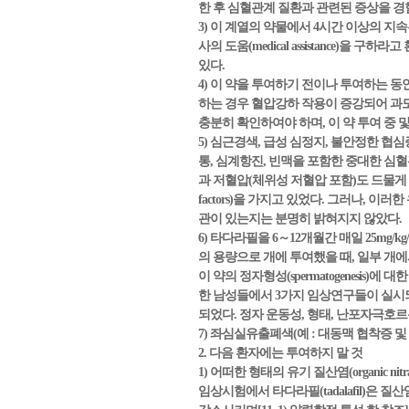
한 후 심혈관계 질환과 관련된 증상을 경
3) 이 계열의 약물에서 4시간 이상의 지
사의 도움(medical assistance
있다.
4) 이 약을 투여하기 전이나 투여하는 
하는 경우 혈압강하 작용이 증강되어 과도
충분히 확인하여야 하며, 이 약 투여 중 
5) 심근경색, 급성 심정지, 불안정한 협심증(unstabl
통, 심계항진, 빈맥을 포함한 중대한 심혈관계
과 저혈압(체위성 저혈압 포함)도 드물게 나타났
factors)을 가지고 있었다. 그러나,
관이 있는지는 분명히 밝혀지지 않았다.
6) 타다라필을 6～12개월간 매일 25mg/
의 용량으로 개에 투여했을 때, 일부 개에서 정자형성(
이 약의 정자형성(spermatogenesis)
한 남성들에서 3가지 임상연구들이 실시되
되었다. 정자 운동성, 형태, 난포자극호르몬(fol
7) 좌심실유출폐색(예 : 대동맥 협착증 
2. 다음 환자에는 투여하지 말 것
1) 어떠한 형태의 유기 질산염(organic 
임상시험에서 타다라필(tadalafil)은 