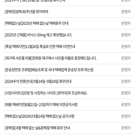
[2025추석 연휴] 10월2일~10월9일 휴무안내
운영자
[2024추석 연휴안내] 9월14일~9월18일 휴무안내
[광복정]광복 80주년을 맞이하여
운영자
[택배없는날]2025년 택배 없는날 택배휴무 안내
운영자
[사칭사이트3]모방 및 사칭하는 사이트 [큐약국]꼭 조심하세요.
[2025년 신제품] 비닉스 50mg 재고 확보했습니다.
운영자
[태풍 택배지연]8월21일~23일까지 택배 지연공지사항
[폭설 택배지연]11월26일 폭설로 인한 택배 지연안내
운영자
[택배 없는날]2024년 8월14일 택배 없는날 공지사항
[재구매 사은품 따불]정회원 재구매시 사은품 따불로 증정해드립니다.
운영자
[광복절] 8월 택배 없는 날&광복절 택배 휴무 안내
[운송장번호 조회법]배송조회 및 국내 택배업체 운송장 조회 하는법
운영자
[2024추석 연휴안내] 9월14일~9월18일 휴무안내
운영자
[ios앱 오픈]아이폰 고객 앱설치 가능합니다.
[사칭사이트3]모방 및 사칭하는 사이트 [큐약국]꼭 조심하세요.
운영자
[6월6일현충일]휴무 안내
[태풍 택배지연]8월21일~23일까지 택배 지연공지사항
운영자
[제품 가격인하]2024년 1월 가격인하 및 신제품 안내
[택배 없는날]2024년 8월14일 택배 없는날 공지사항
운영자
[설날연휴]2024년 새해 배송및 휴무안내
[광복절] 8월 택배 없는 날&광복절 택배 휴무 안내
운영자