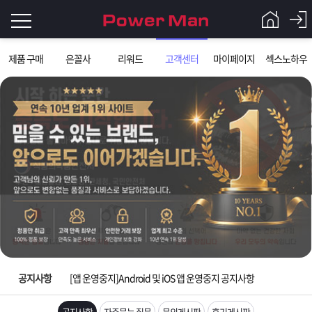
로
제품 구매
은꼴사
리워드
고객센터
마이페이지
섹스노하우
그
로
그
인
인
회
이
원
가
필
입
Q&A
요
파
[제품 가격인하] 2018년 가격인하 안내
합
워
제
[제헌절]7월17일 제헌절 택배사 휴무안내
니
맨
품
은
다.
공지사항
[앱 운영중지]Android 및 iOS 앱 운영중지 공지사항
[2026 노동절 휴무안내] 5월1일 노동절 휴무 안내
공지사항
자주묻는 질문
문의게시판
후기게시판