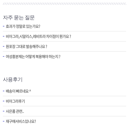
[제품 가격인하] 2018년 가격인하 안내
자주 묻는 질문
[제헌절]7월17일 제헌절 택배사 휴무안내
효과가 정말로 있는가요?
비아그라,시알리스,레비트라 차이점이 뭔가요 ?
원포장 그대로 발송해주나요 ?
여성흥분제는 어떻게 복용해야 하는지 ?
사용후기
배송이 빠르네요 ^
비아그라후기
사은품 관련..
재구매서비스있나요?