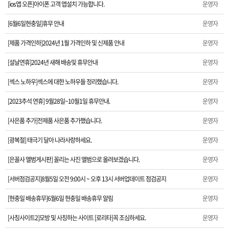
[ios앱 오픈]아이폰 고객 앱설치 가능합니다.
운영자
[섹스 노하우]섹스에 대한 노하우들 정리했습니다.
[6월6일현충일]휴무 안내
운영자
[2023추석 연휴] 9월28일~10월1일 휴무안내.
[제품 가격인하]2024년 1월 가격인하 및 신제품 안내
운영자
[사은품 추가]전제품 사은품 추가했습니다.
[설날연휴]2024년 새해 배송및 휴무안내
운영자
[광복절] 태극기 달아 나라사랑하세요.
[섹스 노하우]섹스에 대한 노하우들 정리했습니다.
운영자
[2023추석 연휴] 9월28일~10월1일 휴무안내.
운영자
[은꼴사 앨범게시판] 꼴리는 사진 앨범으로 올려보겠습니다.
[사은품 추가]전제품 사은품 추가했습니다.
운영자
[서버점검공지]8월5일 오전 9:00시 ~ 오후 13시 서버업데이트 점검공지
[광복절] 태극기 달아 나라사랑하세요.
운영자
[현충일 배송휴무]6월6일 현충일 배송휴무 알림
[은꼴사 앨범게시판] 꼴리는 사진 앨범으로 올려보겠습니다.
운영자
[서버점검공지]8월5일 오전 9:00시 ~ 오후 13시 서버업데이트 점검공지
[사칭사이트2]모방 및 사칭하는 사이트 [로리타]꼭 조심하세요.
운영자
[현충일 배송휴무]6월6일 현충일 배송휴무 알림
운영자
[제품가격 인하] 2023년 1차 가격인하 안내
[사칭사이트2]모방 및 사칭하는 사이트 [로리타]꼭 조심하세요.
운영자
[서버장애공지]1월30일 오후 15시경 서버장애 공지