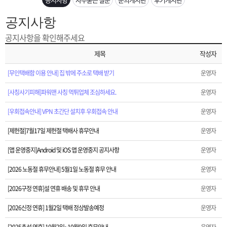
은?
구
꼴
섹
공지사항
[2026구정 연휴]설 연휴 배송 및 휴무 안내
매
사
스
고
공지사항을 확인해주세요
[2026신정 연휴] 1월2일 택배 정상발송예정
제목
작성자
노
객
마
[2025추석 연휴] 10월2일~10월9일 휴무안내
[무인택배함 이용 안내] 집 밖에 주소로 택배 받기
운영자
하
센
이
주
[사칭사기피해]파워맨 사칭 먹튀업체 조심하세요.
운영자
[광복정]광복 80주년을 맞이하여
우
터
페
문
[우회접속안내] VPN 초간단 설치후 우회접속 안내
운영자
[택배없는날]2025년 택배 없는날 택배휴무 안내
[제헌절]7월17일 제헌절 택배사 휴무안내
운영자
이
조
[2025년 신제품] 비닉스 50mg 재고 확보했습니다.
[앱 운영중지]Android 및 iOS 앱 운영중지 공지사항
운영자
지
회
[2026 노동절 휴무안내] 5월1일 노동절 휴무 안내
[폭설 택배지연]11월26일 폭설로 인한 택배 지연안내
운영자
[2026구정 연휴]설 연휴 배송 및 휴무 안내
운영자
[재구매 사은품 따불]정회원 재구매시 사은품 따불로 증정해드립니다.
[2026신정 연휴] 1월2일 택배 정상발송예정
운영자
[운송장번호 조회법]배송조회 및 국내 택배업체 운송장 조회 하는법