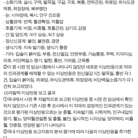
- 소화기계: 설사, 구역, 딸꾹질, 구갈, 구토, 복통, 연하곤란, 위궤양, 위식도관
역류, 위장장애, 복부팽만
- 눈: 시야장애, 복시, 안구 건조증
- 심혈관계: 빈맥, 혈관확장, 저혈압
- 호흡기계: 비염, 비충혈, 호흡곤란, 상기도 감염
- 간 및 담도계: AST 상승, ALT 상승
- 정신신경계: 불안, 불면증, 경면
- 생식기계: 지속 발기증, 생식기 통증
- 기타: 입술이 붉어짐, 부종, 전신열감, 안면부종, 가슴통증, 무력, 지각이상,
피로, 비단백질소 증가, 발한, 홍반, 가려움, 근육통
②이 중 시판 전 임상시험에서 나타나지 않았던 새로운 이상반응으로 약과
의 인과관계를 배제할 수 없는 이상반응은 전신열감 3건, 딸꾹질, 홍반 각 2
건, 입술이 붉어짐, 위궤양, 위식도관역류, 위장장애, 비단백질소증가가 각 1
건씩 보고되었다.
(2)자발적 이상반응 보고 결과
①국내에서 시판 후 자발적으로 보고된 이상반응 중 시판 전 임상에서 확인
되지 않았으나 기존 시판 후 조사에서 이 약과의 잠정적인 인과관계가 있는
것으로 평가된 이상반응으로는 눈 충혈, 지속발기증, 시력저하, 안구내압의
증가, 혈뇨, 망막혈관질환 및 출혈, 불안, 일시적인 시각상실, 망막박리, 비출
혈, 안종창, 연장된 발기가 나타났다.
②국내 이상반응 보고자료의 분석-평가에 따라 다음의 이상반응을 추가한