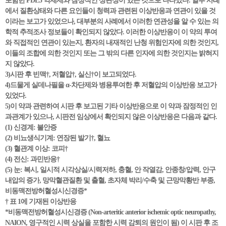
포함한 PDE5 억제제와 잠정적인 상관성이 있는 것으로 나타났다. 일부 사례
에서 질환상태와 다른 요인들이 청력과 관련된 이상반응과 연관이 있을 것
이라는 보고가 있었으나, 대부분의 사례에서 이러한 연관성을 알 수 있는 의
학적 추적조사 정보들이 확인되지 않았다. 이러한 이상반응이 이 약의 투여
와 직접적인 연관이 있는지, 환자의 내재적인 난청 위험인자에 의한 것인지,
이들의 조합에 의한 것인지 또는 그 밖의 다른 인자에 의한 것인지는 밝혀지
지 않았다.
3)시판 후 빈맥†, 저혈압†, 실신†이 보고되었다.
4)드물게 실데나필을 α-차단제와 병용투여한 후 저혈압의 이상반응 보고가
있었다.
5)이 약과 관련하여 시판 후 보고된 기타 이상반응으로 이 약과 잠정적인 인
과관계가 있으나, 시판전 임상에서 확인되지 않은 이상반응은 다음과 같다.
(1) 신경계: 불안증
(2) 비뇨생식기계: 연장된 발기†, 혈뇨
(3) 혈관계 이상: 코피†
(4) 전신: 과민반응†
(5) 눈: 복시, 일시적 시각상실/시력저하, 충혈, 안 작열감, 안종창/압력, 안구
내압의 증가, 망막혈관질환 및 출혈, 초자체 박리/수축 및 근망막황반 부종,
비동맥전방허혈성시신경증*
† 표 1에 기재된 이상반응
*비동맥전방허혈성시신경증 (Non-arteritic anterior ischemic optic neuropathy,
NAION, 영구적인 시력 상실을 포함한 시력 감퇴의 원인이 됨) 이 시판 후 조