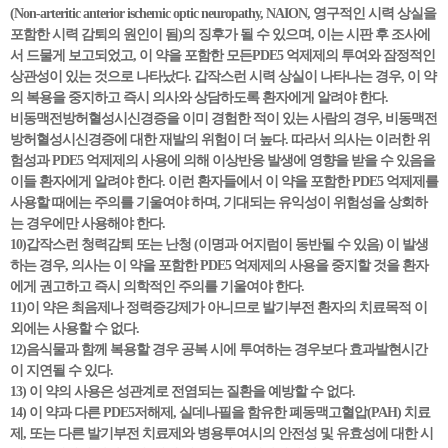
(Non-arteritic anterior ischemic optic neuropathy, NAION, 영구적인 시력 상실을
포함한 시력 감퇴의 원인이 됨)의 징후가 될 수 있으며, 이는 시판 후 조사에
서 드물게 보고되었고, 이 약을 포함한 모든PDE5 억제제의 투여와 잠정적인
상관성이 있는 것으로 나타났다. 갑작스런 시력 상실이 나타나는 경우, 이 약
의 복용을 중지하고 즉시 의사와 상담하도록 환자에게 알려야 한다.
비동맥전방허혈성시신경증을 이미 경험한 적이 있는 사람의 경우, 비동맥전
방허혈성시신경증에 대한 재발의 위험이 더 높다. 따라서 의사는 이러한 위
험성과 PDE5 억제제의 사용에 의해 이상반응 발생에 영향을 받을 수 있음을
이들 환자에게 알려야 한다. 이런 환자들에서 이 약을 포함한 PDE5 억제제를
사용할 때에는 주의를 기울여야 하며, 기대되는 유익성이 위험성을 상회하
는 경우에만 사용해야 한다.
10)갑작스런 청력감퇴 또는 난청 (이명과 어지럼이 동반될 수 있음) 이 발생
하는 경우, 의사는 이 약을 포함한 PDE5 억제제의 사용을 중지할 것을 환자
에게 권고하고 즉시 의학적인 주의를 기울여야 한다.
11)이 약은 최음제나 정력증강제가 아니므로 발기부전 환자의 치료목적 이
외에는 사용할 수 없다.
12)음식물과 함께 복용할 경우 공복 시에 투여하는 경우보다 효과발현시간
이 지연될 수 있다.
13) 이 약의 사용은 성관계로 전염되는 질환을 예방할 수 없다.
14) 이 약과 다른 PDE5저해제, 실데나필을 함유한 폐동맥고혈압(PAH) 치료
제, 또는 다른 발기부전 치료제와 병용투여시의 안전성 및 유효성에 대한 시