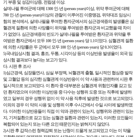
기 부종 및 성감이상증, 전립샘 이상.
실데나필 투여군에 대해 1300 인-년 (person-years)이상, 위약 투여군에 대해
700 인-년 (person-years)이상의 관찰이 이루어진 이중맹검, 위약대조 임상시
험의 분석에서, 실데나필을 투여한 환자군에서의 심근경색증의 발생률은 심
혈관계 질환에 의한 사망률이 위약을 투여받은 환자군과 비교했을 때 차이
가 없었다. 심근경색증의 빈도가 실데나필을 투여받은 환자군과 위약을 투
여받은 환자군에서 모두 100 인-년 (person-years) 당 1.1이었다. 심혈관계 질환
에 의한 사망률은 두 군에서 모두 100 인-년 (person-years) 당 0.3이었다.
5)국내임상시험 결과, 홍조, 두통, 시각이상 등의 이상반응 발생율이 외국 임
상시험 결과보다 높다는 보고가 있다.
다. 시판 후 조사
1)심근경색, 심장돌연사, 심실 부정맥, 뇌혈관계 출혈, 일시적인 협심증 발작
및 고혈압 등의 심각한 심혈관계 이상반응이 이 약 사용과 관련하여 시판 후
일시적으로 보고되었다. 이 환자 중 대부분은 심혈관계 위험인자를 갖고 있
던 환자였으며 이러한 이상반응 중 다수는 성행위 도중 또는 직후에 발생하
였고 일부의 경우 성행위 없이 이 약 사용 직후에 발생한 것으로 보고되었다.
이외의 경우 이 약의 사용 및 성행위 이후 수시간에서 수일 사이에 발생하였
다. 이러한 이상반응들이 직접 이 약과 관련이 있는지, 성행위와 관련이 있는
지, 기저질환으로 갖고 있는 심혈관 질환과 관련이 있는지, 이러한 요인들이
복합되어 있는지 또는 다른 요인 때문인지는 밝혀지지 않았다.
2)시판 후 갑작스런 청력감퇴 또는 난청이 드물게 보고되었고 이는 이 약을