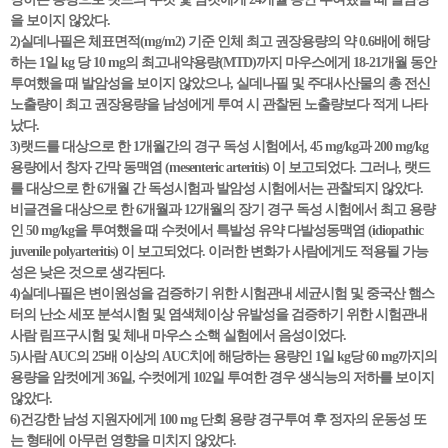
을 보이지 않았다.
2)실데나필은 체표면적(mg/m2) 기준 인체 최고 권장용량의 약 0.6배에 해당
하는 1일 kg 당 10 mg의 최고내약용량(MTD)까지 마우스에게 18-21개월 동안
투여했을 때 발암성을 보이지 않았으나, 실데나필 및 주대사산물의 총 전신
노출량이 최고 권장용량을 남성에게 투여 시 관찰된 노출량보다 적게 나타
났다.
3)랫드를 대상으로 한 1개월간의 경구 독성 시험에서, 45 mg/kg과 200 mg/kg
용량에서 창자 간막 동맥염 (mesenteric arteritis) 이 보고되었다. 그러나, 랫드
를 대상으로 한 6개월 간 독성시험과 발암성 시험에서는 관찰되지 않았다.
비글견을 대상으로 한 6개월과 12개월의 장기 경구 독성 시험에서 최고 용량
인 50 mg/kg을 투여했을 때 수컷에서 특발성 유약 다발성동맥염 (idiopathic
juvenile polyarteritis) 이 보고되었다. 이러한 변화가 사람에게도 적용될 가능
성은 낮은 것으로 생각된다.
4)실데나필은 변이원성을 검증하기 위한 시험관내 세균시험 및 중국산 햄스
터의 난소 세포 분석시험 및 염색체이상 유발성을 검증하기 위한 시험관내
사람 림프구시험 및 체내 마우스 소핵 실험에서 음성이었다.
5)사람 AUC의 25배 이상의 AUC치에 해당하는 용량인 1일 kg당 60 mg까지의
용량을 암컷에게 36일, 수컷에게 102일 투여한 경우 생식능의 저하를 보이지
않았다.
6)건강한 남성 지원자에게 100 mg 단회 용량 경구투여 후 정자의 운동성 또
는 형태에 아무런 영향을 미치지 않았다.