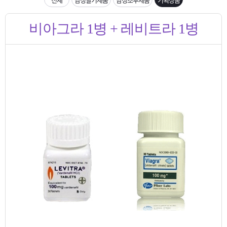
은?
구
꼴
섹
입금확인이 안되는 상황을 대비해 꼭 입금후 고객센터 연락바랍니다.
비아그라 1병 + 레비트라 1병
매
사
스
고
[2026구정 연휴]설 연휴 배송 및 휴무 안내
노
객
마
하
센
이
주
우
터
페
문
이
조
지
회