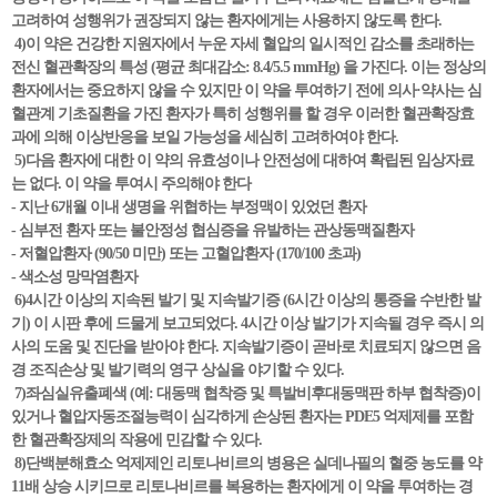
고려하여 성행위가 권장되지 않는 환자에게는 사용하지 않도록 한다.
4)이 약은 건강한 지원자에서 누운 자세 혈압의 일시적인 감소를 초래하는
전신 혈관확장의 특성 (평균 최대감소: 8.4/5.5 mmHg) 을 가진다. 이는 정상의
환자에서는 중요하지 않을 수 있지만 이 약을 투여하기 전에 의사·약사는 심
혈관계 기초질환을 가진 환자가 특히 성행위를 할 경우 이러한 혈관확장효
과에 의해 이상반응을 보일 가능성을 세심히 고려하여야 한다.
5)다음 환자에 대한 이 약의 유효성이나 안전성에 대하여 확립된 임상자료
는 없다. 이 약을 투여시 주의해야 한다
- 지난 6개월 이내 생명을 위협하는 부정맥이 있었던 환자
- 심부전 환자 또는 불안정성 협심증을 유발하는 관상동맥질환자
- 저혈압환자 (90/50 미만) 또는 고혈압환자 (170/100 초과)
- 색소성 망막염환자
6)4시간 이상의 지속된 발기 및 지속발기증 (6시간 이상의 통증을 수반한 발
기) 이 시판 후에 드물게 보고되었다. 4시간 이상 발기가 지속될 경우 즉시 의
사의 도움 및 진단을 받아야 한다. 지속발기증이 곧바로 치료되지 않으면 음
경 조직손상 및 발기력의 영구 상실을 야기할 수 있다.
7)좌심실유출폐색 (예: 대동맥 협착증 및 특발비후대동맥판 하부 협착증)이
있거나 혈압자동조절능력이 심각하게 손상된 환자는 PDE5 억제제를 포함
한 혈관확장제의 작용에 민감할 수 있다.
8)단백분해효소 억제제인 리토나비르의 병용은 실데나필의 혈중 농도를 약
11배 상승 시키므로 리토나비르를 복용하는 환자에게 이 약을 투여하는 경