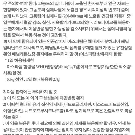
우 주의하여야 한다. 고농도의 실데나필에 노출된 환자로부터 얻은 자료는
한정되어 있다. 고농도의 실데나필에 노출된 경우 시각이상의 빈도가 좀더
높게 나타났다. 고용량의 실데나필 (200-800 mg) 에 노출된 건강한 지원자 중
일부에게서 혈압 감소, 실신, 지속발기가 보고되었다. 리토나비르를 복용하
는 환자에서의 이상반응 발현 가능성을 감소시키기 위해서는 실데나필의 용
량을 줄여서 복용 하는 것이 권장된다.
9) 이 약에 함유되어 있는 인공감미제 아스파탐은 체내에서 분해되어 페닐
알라닌으로 대사되므로, 페닐알라닌의 섭취를 규제할 필요가 있는 유전성질
환인 페닐케톤뇨증 환자에는 투여하지 말 것 (아스파탐 함유제제 한함)
* 1일 허용량제한
아스파탐 함량을 WHO권장량(40mg/kg/1일)이하로 조정(가능한한 최소량
사용)할 것.
60kg 성인 : 1일 최대복용량 2.4g
2. 다음 환자에는 투여하지 말 것
1) 이 약 또는 이 약의 구성성분에 과민반응 환자
2) 어떠한 형태의 유기 질산염 제제 (니트로글리세린, 이소소르비드질산염,
아질산아민, 니트로프루시드나트륨) 라도 정기적으로 혹은 간헐적으로 복용
하는 환자
: 이 약을 복용한 후에 필요에 의해 질산염 제제를 복용해야 할 경우, 언제 복
용하는 것이 안전한지에 대해서는 알려져 있지 않다. 건강한 정상 지원자에