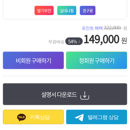
발기부전
실데나필
경구용
322,000
포인트 해택
원
149,000
원
54%
무료배송
비회원 구매하기
정회원 구매하기
설명서 다운로드
카톡상담
텔레그램 상담