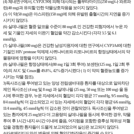
(4) 체내연구에서, CYP2C9에 의해 대사되는 톨부타마이드(250 mg)나 와르파
린(40 mg)과 유의할 만한 약물상호작용을 보이지 않았다.
(5) 이 약(50 mg)은 아스피린(150 mg)에 의해 유발된 출혈시간의 지연을 증가
시키지 않았다.
(6) 실데나필은 혈중 알코올 수준이 80 mg/dL인 건강한 피험자에서 누운 자
세 및 기울인 자세의 이완기 혈압을 약간 감소시킨다 (각각 3.5 및 6.1
mmHg).
(7) 실데나필(100 mg)은 건강한 남성지원자에 대한 연구에서 CYP3A4에 대한
기질인 HIV protease 억제제 사퀴나비르와 리토나비르의 항정상태에서의 약
물동태에 영향을 미치지 않았다.
(8) 실데나필은 항정상태에서(80 mg 1일 3회 투여) 보센탄(125 mg, 1일 2회 투
여)의 AUC 및 Cmax를 49.8%, 42%증가시켰다 ( 1) 이 약의 혈중농도를 증가
시키는 약물 참조).
3)독사조신을 투여받고 있는 양성 전립샘비대증 환자를 대상으로 알파차단
제인 독사조신 (4 mg 및 8 mg) 과 실데나필 (25 mg, 50 mg 또는 100 mg) 을 동
시에 투여한 경우, 누운 자세에서의 혈압이 각각 평균 7/7 mmHg, 9/5 mmHg,
8/4 mmHg씩 더 감소되었고 서 있는 자세에서의 혈압이 각각 평균 6/6 mmHg,
11/4 mmHg, 4/5 mmHg씩 더 감소된 것이 관찰되었다. 독사조신을 투여받고
있는 환자에게 25 mg보다 더 고용량의 실데나필을 동시에 투여한 경우, 약물
투여 후 1시간 내지 4시간 이내에 졸음, 어지럼을 포함한 증후성 체위성 저혈
압을 경험한 환자들이 드물게 보고되었으며 실신은 보고되지 않았다.
4)카르페리티드와의 병용에 의해 혈압강하작용이 증강될 수 있다.