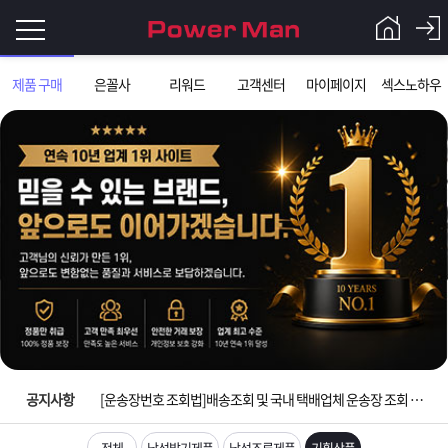
로
제품 구매
은꼴사
리워드
고객센터
마이페이지
섹스노하우
그
로
그
인
인
회
이
원
가
필
입
Q&A
입금확인이 안되는 상황을 대비해 꼭 입금후 고객센터 연락바랍니다.
요
파
[2026구정 연휴]설 연휴 배송 및 휴무 안내
합
워
제
[운송장번호 조회법]배송조회 및 국내 택배업체 운송장 조회 하는법
니
맨
품
은
다.
공지사항
[ios앱 오픈]아이폰 고객 앱설치 가능합니다.
[무인택배함 이용 안내] 집 밖에 주소로 택배 받기
전체
남성발기제품
남성조루제품
기획상품