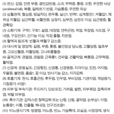
(1) 전신: 감염, 안면 부종, 광민감반응, 쇼크, 무력증, 통증, 오한, 우연한 낙상
(accidental fall), 복통, 알레르기 반응, 가슴통증, 우연한 외상
(2) 심혈관계: 협심증, 방실차단, 편두통, 실신†, 빈맥†, 심계항진†, 저혈압†, 체
위성 저혈압, 심근허혈, 뇌혈전증, 심정지, 심부전, 심전도 이상, 심근병증, 혈
관확장.
(3) 소화기계: 구역†, 구토†, 설염, 대장염, 연하곤란, 위염, 위장염, 식도염, 구
내염, 구강건조†, 간기능 이상, 직장 출혈, 치은염.
(4) 혈액과 림프계: 빈혈과 백혈구 감소증.
(5) 대사계 및 영양계: 갈증, 부종, 통풍, 불안정성 당뇨병, 고혈당증, 말초부
종, 고요산혈증, 저혈당증, 고나트륨혈증.
(6) 골격근계: 관절염, 관절증, 근육통†, 건파열, 건활막염, 뼈통증, 근무력증,
활막염.
(7) 신경계: 운동실조, 긴장항진, 신경통, 신경병증, 지각이상, 진전, 어지럼,
우울증, 불면증, 졸음†, 꿈 이상, 반사기능 감소, 지각감퇴.
(8) 호흡기계: 천식, 호흡곤란, 후두염, 인두염, 부비강염, 기관지염, 객담증가,
기침증가, 비염†.
(9) 피부 및 부속기관: 두드러기, 단순포진, 가려움, 발한, 피부궤양, 접촉피부
염, 박탈 피부염.
(10) 특수기관: 갑작스런 청력감퇴 또는 난청, 산동, 결막염, 눈부심†, 이명,
눈통증†, 이통, 안출혈, 백내장, 안구건조증†.
(11) 비뇨생식기계: 방광염, 야뇨증, 빈뇨, 가슴확대, 요실금, 사정장애, 생식