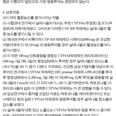
험은 수행되지 않았으며, 이런 병용투여는 권장되지 않는다.
6. 상호작용
1)이 약의 혈중농도를 증가시키는 약물
(1) 시험관내 연구에서 실데나필의 대사는 주로 CYP3A4 (주경로) 및 2C9 (부
경로)에 의해 매개된다. 그러므로 이러한 CYP-450 억제제는 실데나필의 혈
중 농도를 증가시킬 수 있다.
(2) 체내연구에서 비특이적 CYP-450 억제제인 시메티딘(800 mg) 은 건강한
자원자에게 이 약 (50 mg) 과 병용투여할 경우 실데나필의 혈장농도를 56%
증가시켰다.
(3) 이 약은 100 mg 단회용량을 중등도 CYP3A4억제제인 에리트로마이신
(500 mg, 1일 2회, 5일)의 항정상태에서 투여한 경우 실데나필의 전신노출
(AUC치)을 182 % 증가 시켰다. 이외에도, 건강한 남성 지원자를 대상으로 이
루어진 연구에서 CYP3A4 억제제인 HIV protease 억제제 사퀴나비르를 투여
후 항정상태에서 (1,200 mg, 1일 3회) 이 약(100 mg, 단회 투여)을 병용할 때 실
데나필의 Cmax와 AUC가 각각 140 %, 210 % 증가하였으며, 케토코나졸, 이
트라코나졸과 같은 더 강력한 CYP3A4 억제제는 더 큰 영향을 미칠 수 있다.
(4) 임상연구에서 환자별 모집단 자료는 케토코나졸, 에리트로마이신 또는
시메티딘 등과 같은 CYP3A4 억제제와 병용투여할 경우 실데나필 청소율의
감소를 보였다.
(5) 실데나필에 대한 전신 노출도는 CYP3A4 억제제와 병용 투여 시 증가하
므로, 내약성에 따라 이 약의 투여용량을 감량하여야 할 수도 있다.