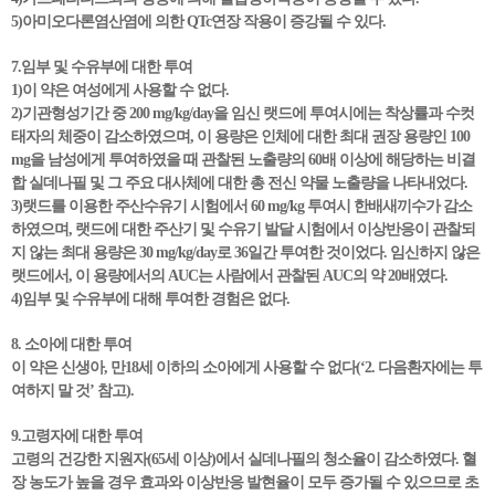
5)아미오다론염산염에 의한 QTc연장 작용이 증강될 수 있다.
7.임부 및 수유부에 대한 투여
1)이 약은 여성에게 사용할 수 없다.
2)기관형성기간 중 200 mg/kg/day을 임신 랫드에 투여시에는 착상률과 수컷
태자의 체중이 감소하였으며, 이 용량은 인체에 대한 최대 권장 용량인 100
mg을 남성에게 투여하였을 때 관찰된 노출량의 60배 이상에 해당하는 비결
합 실데나필 및 그 주요 대사체에 대한 총 전신 약물 노출량을 나타내었다.
3)랫드를 이용한 주산수유기 시험에서 60 mg/kg 투여시 한배새끼수가 감소
하였으며, 랫드에 대한 주산기 및 수유기 발달 시험에서 이상반응이 관찰되
지 않는 최대 용량은 30 mg/kg/day로 36일간 투여한 것이었다. 임신하지 않은
랫드에서, 이 용량에서의 AUC는 사람에서 관찰된 AUC의 약 20배였다.
4)임부 및 수유부에 대해 투여한 경험은 없다.
8. 소아에 대한 투여
이 약은 신생아, 만18세 이하의 소아에게 사용할 수 없다(‘2. 다음환자에는 투
여하지 말 것’ 참고).
9.고령자에 대한 투여
고령의 건강한 지원자(65세 이상)에서 실데나필의 청소율이 감소하였다. 혈
장 농도가 높을 경우 효과와 이상반응 발현율이 모두 증가될 수 있으므로 초