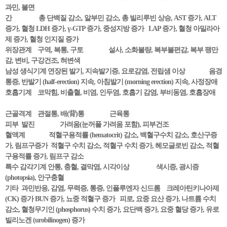
과민, 불면
간 총 단백질 감소, 알부민 감소, 총 빌리루빈 상승, AST 증가, ALT
증가, 혈청 LDH 증가, γ-GTP 증가, 중성지방 증가 LAP 증가, 혈청 아밀라아
제 증가, 혈청 인지질 증가
위장관계 구역, 복통, 구토 설사, 소화불량, 복부불편감, 복부 팽만
감, 변비, 구강건조, 혀변색
남성 생식기계 연장된 발기, 지속발기증, 요로감염, 전립샘 이상 음경
통증, 반발기 (half-erection) 지속, 아침발기 (morning erection) 지속, 사정장애
호흡기계 코막힘, 비출혈, 비염, 인두염, 호흡기 감염, 부비동염, 호흡장애
근골격계 관절통, 배(背)통 근육통
피부 발진 가려움(눈꺼풀 가려움 포함), 피부건조
혈액계 적혈구용적률 (hematocrit) 감소, 백혈구수치 감소, 호산구증
가, 림프구증가 적혈구 수치 감소, 적혈구 수치 증가, 헤모글로빈 감소, 적혈
구용적률 증가, 림프구 감소
특수 감각기계 안통, 충혈, 결막염, 시각이상 색시증, 광시증
(photopsia), 안구충혈
기타 과민반응, 감염, 무력증, 통증, 인플루엔자 신드롬 크레아틴키나아제
(CK) 증가 BUN 증가, 뇨중 적혈구 증가 피로, 요중 요산 증가, 나트륨 수치
감소, 혈청무기인 (phosphorus) 수치 증가, 요단백 증가, 요중 혈당 증가, 유로
빌리노겐 (urobilinogen) 증가