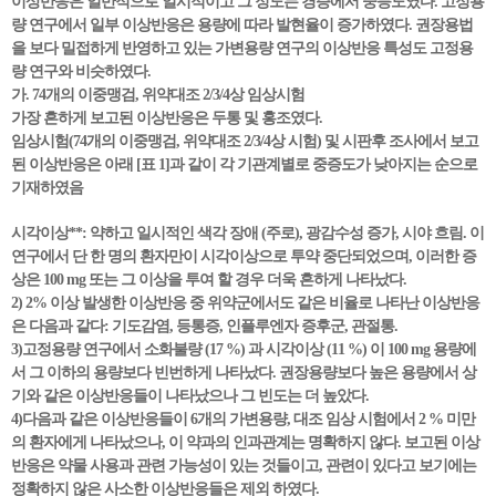
이상반응은 일반적으로 일시적이고 그 정도는 경증에서 중등도였다. 고정용
량 연구에서 일부 이상반응은 용량에 따라 발현율이 증가하였다. 권장용법
을 보다 밀접하게 반영하고 있는 가변용량 연구의 이상반응 특성도 고정용
량 연구와 비슷하였다.
가. 74개의 이중맹검, 위약대조 2/3/4상 임상시험
가장 흔하게 보고된 이상반응은 두통 및 홍조였다.
임상시험(74개의 이중맹검, 위약대조 2/3/4상 시험) 및 시판후 조사에서 보고
된 이상반응은 아래 [표 1]과 같이 각 기관계별로 중증도가 낮아지는 순으로
기재하였음
시각이상**: 약하고 일시적인 색각 장애 (주로), 광감수성 증가, 시야 흐림. 이
연구에서 단 한 명의 환자만이 시각이상으로 투약 중단되었으며, 이러한 증
상은 100 mg 또는 그 이상을 투여 할 경우 더욱 흔하게 나타났다.
2) 2% 이상 발생한 이상반응 중 위약군에서도 같은 비율로 나타난 이상반응
은 다음과 같다: 기도감염, 등통증, 인플루엔자 증후군, 관절통.
3)고정용량 연구에서 소화불량 (17 %) 과 시각이상 (11 %) 이 100 mg 용량에
서 그 이하의 용량보다 빈번하게 나타났다. 권장용량보다 높은 용량에서 상
기와 같은 이상반응들이 나타났으나 그 빈도는 더 높았다.
4)다음과 같은 이상반응들이 6개의 가변용량, 대조 임상 시험에서 2 % 미만
의 환자에게 나타났으나, 이 약과의 인과관계는 명확하지 않다. 보고된 이상
반응은 약물 사용과 관련 가능성이 있는 것들이고, 관련이 있다고 보기에는
정확하지 않은 사소한 이상반응들은 제외 하였다.