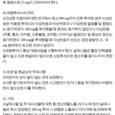
회 용량으로 25 mg이 고려되어야 한다.
10.과량투여시의 처치
1)건강한 지원자에 대한 연구에서 최고 800 mg까지 단회 투여한 경우 이상반
응은 저용량 투여시의 이상반응과 비슷하였으나 이상반응 발생률 및 중증도
는 증가되었다. 200 mg을 투여했을 때 효과는 증가하지 않았으나 이상반응
(두통, 홍조, 어지럼, 소화불량, 코막힘, 시각이상) 발생빈도 및 증상의 정도는
증가하였다. 100 mg을 투여했을 때 이상반응의 빈도는 권장 용량인 25 - 50
mg 범위에서 보고된 것보다 높았다.
2)과량투여시 통상 대증요법을 시행하여야 한다. 실데나필은 혈장 단백결합
율이 높고 요로 배설되지 않으므로 신장투석으로 청소치를 증가시키지 못한
다.
11.보관 및 취급상의 주의사항
1)어린이의 손이 닿지 않는 곳에 보관한다.
2)다른 용기에 바꾸어 넣는 것은 사고원인이 되거나 품질 유지면에서 바람직
하지 않으므로 이를 주의한다.
12. 기타
1)실데나필 및 주 대사산물에 대한 총 전신약물노출 (AUCs) 에 있어 실데나
필은 최고 권장량인 100 mg 투여 시 관찰된 노출보다 각각 29배 및 42배에 해
당하는 용량으로 랫드의 수컷 및 암컷에게 24개월 동안 투여했을 때 발암성