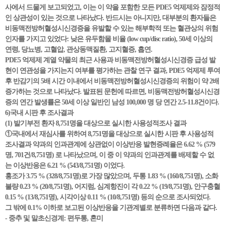
사에서 드물게 보고되었고, 이는 이 약을 포함한 모든 PDE5 억제제와 잠정적
인 상관성이 있는 것으로 나타났다. 반드시는 아니지만, 대부분의 환자들은
비동맥전방허혈성시신경증을 유발할 수 있는 해부학적 또는 혈관상의 위험
인자를 가지고 있었다: 낮은 유두함몰 비율 (low cup/disc ratio), 50세 이상의
연령, 당뇨병, 고혈압, 관상동맥질환, 고지혈증, 흡연.
PDE5 억제제 계열 약물의 최근 사용과 비동맥전방허혈성시신경증 급성 발
현이 연관성을 가지는지 여부를 평가하는 관찰 연구 결과, PDE5 억제제 투여
후 반감기의 5배 시간 이내에서 비동맥전방허혈성시신경증의 위험이 약 2배
증가하는 것으로 나타났다. 발표된 문헌에 따르면, 비동맥전방허혈성시신경
증의 연간 발생률은 50세 이상 일반인 남성 100,000 명 당 연간 2.5-11.8건이다.
6)국내 시판 후 조사결과
(1) 발기부전 환자 8,751명을 대상으로 실시한 사용성적조사 결과
①국내에서 재심사를 위하여 8,751명을 대상으로 실시한 시판 후 사용성적
조사결과 약과의 인과관계에 상관없이 이상반응 발현증례율은 6.62 % (579
명, 701건/8,751명) 로 나타났으며, 이 중 이 약과의 인과관계를 배제할 수 없
는 이상반응은 6.21 % (543/8,751명) 이었다.
홍조가 3.75 % (328/8,751명)로 가장 많았으며, 두통 1.83 % (160/8,751명), 소화
불량 0.23 % (20/8,751명), 어지럼, 심계항진이 각 0.22 % (19/8,751명), 안구충혈
0.15 % (13/8,751명), 시각이상 0.11 % (10/8,751명) 등의 순으로 조사되었다.
그 밖에 0.1% 이하로 보고된 이상반응을 기관계별로 분류하면 다음과 같다.
- 중추 및 말초신경계: 편두통, 혼미