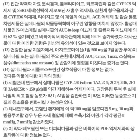
(12) 집단 약력학 자료 분석결과, 톨부타마이드, 와르파린과 같은 CYP2C9 억
제제 및 SSRI 제제(선택적 세로토닌 재흡수 억제제), 삼환계 항우울제와 같
은 CYP2D6 억제제, 티아지드 및 이 계열의 이뇨제, ACE 억제제 및 칼슘 통로
차단제들은 실데나필의 약물동력학에 아무런 영향을 미치지 않았다. 활성대
사물인 N-데스메틸 실데나필의 AUC는 loop 이뇨제 및 칼륨저류 이뇨제에 의
해 62 % 증가되었고 비특이적 베타차단제에 의해 102 % 증가하였다. 대사산
물에 대한 이러한 영향은 임상적 유의성이 있는 것으로 보이지 않는다.
(13) 건강한 남성 지원자에서, 아지트로마이신(1일 500 mg을 3일동안 투여)이
실데나필 또는 실데나필의 주요 순환대사체의 AUC, Cmax, Tmax, 소실속도
상수(elimination rate constant) 및 반감기에 영향을 미친다는 증거는 없다.
(14) 실데나필과 시클로스포린간 상호작용에 대한 정보는 없다.
2)다른 약물에 대한 이 약의 영향
(1) 시험관내 연구에서 실데나필은 CYP-450 isoform 1A2, 2C9, 2C19, 2D6, 2E1
및 3A4(IC50: > 150 μM)를 약간 저해하는 억제제이다. 권장용량 투여 후 실데
나필의 최고 혈장 농도가 약 1 μM임을 감안하면 이 약은 이러한 동종효소 기
질의 청소율을 변화시킬 가능성은 없다.
(2) 체내연구에서, 고혈압 환자에게 이 약 100 mg을 암로디핀 5 mg, 10 mg과
병용투여할 경우 누운 자세 혈압에 대해 수축기와 이완기 각각 평균 8
mmHg, 7 mmHg 감소하였다.
(3) 이 약과 테오필린 또는 디피리다몰과 같은 비특이적 PDE 억제제와의 상
호작용에 대한 정보는 없다.