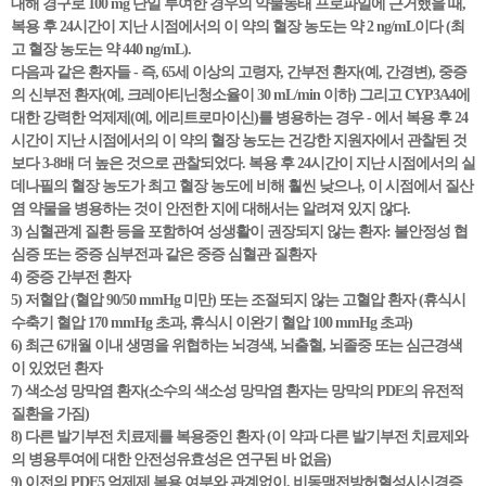
대해 경구로 100 mg 단일 투여한 경우의 약물동태 프로파일에 근거했을 때,
복용 후 24시간이 지난 시점에서의 이 약의 혈장 농도는 약 2 ng/mL이다 (최
고 혈장 농도는 약 440 ng/mL).
다음과 같은 환자들 - 즉, 65세 이상의 고령자, 간부전 환자(예, 간경변), 중증
의 신부전 환자(예, 크레아티닌청소율이 30 mL/min 이하) 그리고 CYP3A4에
대한 강력한 억제제(예, 에리트로마이신)를 병용하는 경우 - 에서 복용 후 24
시간이 지난 시점에서의 이 약의 혈장 농도는 건강한 지원자에서 관찰된 것
보다 3-8배 더 높은 것으로 관찰되었다. 복용 후 24시간이 지난 시점에서의 실
데나필의 혈장 농도가 최고 혈장 농도에 비해 훨씬 낮으나, 이 시점에서 질산
염 약물을 병용하는 것이 안전한 지에 대해서는 알려져 있지 않다.
3) 심혈관계 질환 등을 포함하여 성생활이 권장되지 않는 환자: 불안정성 협
심증 또는 중증 심부전과 같은 중증 심혈관 질환자
4) 중증 간부전 환자
5) 저혈압 (혈압 90/50 mmHg 미만) 또는 조절되지 않는 고혈압 환자 (휴식시
수축기 혈압 170 mmHg 초과, 휴식시 이완기 혈압 100 mmHg 초과)
6) 최근 6개월 이내 생명을 위협하는 뇌경색, 뇌출혈, 뇌졸중 또는 심근경색
이 있었던 환자
7) 색소성 망막염 환자(소수의 색소성 망막염 환자는 망막의 PDE의 유전적
질환을 가짐)
8) 다른 발기부전 치료제를 복용중인 환자 (이 약과 다른 발기부전 치료제와
의 병용투여에 대한 안전성유효성은 연구된 바 없음)
9) 이전의 PDE5 억제제 복용 여부와 관계없이, 비동맥전방허혈성시신경증