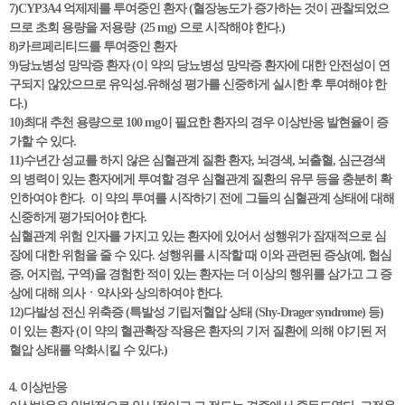
7)CYP3A4 억제제를 투여중인 환자 (혈장농도가 증가하는 것이 관찰되었으
므로 초회 용량을 저용량 (25 mg) 으로 시작해야 한다.)
8)카르페리티드를 투여중인 환자
9)당뇨병성 망막증 환자 (이 약의 당뇨병성 망막증 환자에 대한 안전성이 연
구되지 않았으므로 유익성.유해성 평가를 신중하게 실시한 후 투여해야 한
다.)
10)최대 추천 용량으로 100 mg이 필요한 환자의 경우 이상반응 발현율이 증
가할 수 있다.
11)수년간 성교를 하지 않은 심혈관계 질환 환자, 뇌경색, 뇌출혈, 심근경색
의 병력이 있는 환자에게 투여할 경우 심혈관계 질환의 유무 등을 충분히 확
인하여야 한다. 이 약의 투여를 시작하기 전에 그들의 심혈관계 상태에 대해
신중하게 평가되어야 한다.
심혈관계 위험 인자를 가지고 있는 환자에 있어서 성행위가 잠재적으로 심
장에 대한 위험을 줄 수 있다. 성행위를 시작할 때 이와 관련된 증상(예, 협심
증, 어지럼, 구역)을 경험한 적이 있는 환자는 더 이상의 행위를 삼가고 그 증
상에 대해 의사ㆍ약사와 상의하여야 한다.
12)다발성 전신 위축증 (특발성 기립저혈압 상태 (Shy-Drager syndrome) 등)
이 있는 환자 (이 약의 혈관확장 작용은 환자의 기저 질환에 의해 야기된 저
혈압 상태를 악화시킬 수 있다.)
4. 이상반응