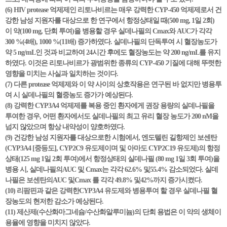
(6) HIV protease 억제제인 리토나비르는 매우 강력한 CYP-450 억제제로서 건
강한 남성 지원자를 대상으로 한 연구에서 항정상태일 때(500 mg, 1일 2회)
이 약(100 mg, 단회 투여)을 병용할 경우 실데나필의 Cmax와 AUC가 각각
300 %(4배), 1000 %(11배) 증가하였다. 실데나필의 단독투여 시 혈장농도가
약 5 ng/mL인 것과 비교하여 24시간 후에도 혈장농도는 약 200 ng/mL를 유지
하였다. 이것은 리토나비르가 광범위한 종류의 CYP-450 기질에 대해 뚜렷한
영향을 미치는 사실과 일치하는 것이다.
(7) 다른 protease 억제제와 이 약 사이의 상호작용은 연구된 바 없지만 병용투
여 시 실데나필의 혈중농도 증가가 예상된다.
(8) 강력한 CYP3A4 억제제를 복용 중인 환자에게 권장 용량의 실데나필을
투여한 경우, 어떤 환자에서도 실데나필의 최고 유리 혈장 농도가 200 nM을
넘지 않았으며 항상 내약성이 양호하였다.
(9) 건강한 남성 지원자를 대상으로한 시험에서, 엔도텔린 길항제인 보센탄
(CYP3A4 [중등도], CYP2C9 유도제이며 및 아마도 CYP2C19 유도제)의 항정
상태(125 mg 1일 2회 투여)에서 항정상태의 실데나필 (80 mg 1일 3회 투여)을
병용 시, 실데나필의AUC 및 Cmax는 각각 62.6% 및55.4% 감소되었다. 실데
나필은 보센탄의AUC 및Cmax 를 각각 49.8% 및42%까지 증가시켰다.
(10) 리팜핀과 같은 강력한CYP3A4 유도제와 병용투여 할 경우 실데나필 혈
장농도의 현저한 감소가 예상된다.
(11) 제산제(수산화마그네슘/수산화알루미늄)의 단회 용법은 이 약의 생체이
용율에 영향을 미치지 않았다.