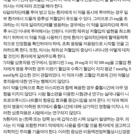
의사는 이에 따라 조언을 해야 한다.
6)알파차단제를 투여 받고 있는 환자에게 이 약을 동시에 투여하는 경우 일
부 환자에서 드물게 증후성 저혈압이 유도될 수 있다. 그러므로 25 mg을 초
과하는 이 약과 알파차단제를 병용하는 경우에는 이 약을 알파차단제 투여
후 4시간 이내에 투여해서는 안된다. 이러한 체위성 저혈압의 발현을 최소화
하기 위하여 이 약을 처음 사용하기 전에 환자가 알파차단제에 혈액동력학
적으로 안정함을 확인하여야 하며, 초회 용량을 저용량으로 시작할 것을 고
려하도록 한다. 또한, 의사는 체위성 저혈압의 증상이 나타나면 어떻게 대처
할 것인지 환자에게 알려주도록 한다.
7)약물 상호작용 연구에서, 암로디핀 5 mg, 10 mg과 이 약 100 mg을 고혈압 환
자에게 병용 투여한 경우 이완기 혈압과 수축기 혈압이 각각 평균 7 mmHg, 8
mmHg씩 감소한 것이 관찰되었다. 이 약과 다른 고혈압 치료제 간의 약물상
호작용에 대한 연구는 행해지지 않았다.
8)이 약을 단독으로 혹은 아스피린과 함께 복용한 경우 출혈시간에 아무 영
향을 미치지 않았다. 사람 혈소판을 이용한 시험관내 연구는 실데나필이 니
트로프루시드나트륨의 항응집 효과를 증강시킴을 보여 준다. 이 약과 헤파
린의 병용이 마취된 토끼에서 출혈시간에 대해 상가적인 영향을 미치나, 이
러한 상호작용은 사람에서는 연구되지 않았다.
9)환자의 눈 (한쪽 또는 양쪽 눈) 에 갑작스런 시력 상실이 발생하는 경우, 의
사는 이 약을 포함한 PDE5 억제제의 사용을 중지할 것을 환자에게 권고하고
의학적인 주의를 기울여야 한다. 이러한 증상은 비동맥전방허혈성시신경증