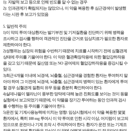
1): 자발적 보고 등으로 인해 빈도를 알 수 없는 경우
2): 인과관계가 확립되지는 않았으나, 이 약을 복용한 후 심근경색이 발생했
다는 시판 후 보고가 있었음
5. 일반적 주의
1)이 약의 투여 대상환자는 발기부전 및 기저질환을 진단하기 위해 병력을
조사하고 검사를 행하여 객관적인 진단을 근거로 임상치료가 필요한 환자로
제한하여야 한다.
2)성행위는 심장의 위험을 수반하기 때문에 치료를 시작하기 전에 심혈관계
상태에 주의를 기울여야 한다. 이 약은 혈관확장작용에 의한 혈압강하작용
을 갖고 있기 때문에 질산염 또는 NO 공여제의 혈압강하작용을 증강시킬 수
있다.
3)최근 6개월 이내에 뇌경색, 뇌출혈, 심근경색을 경험한 환자는 투여하지 말
아야 하며 그 이전에 뇌경색, 뇌출혈, 심근경색의 병력이 있는 환자에게 투여
할 경우 심혈관계 질환의 유무 등을 충분히 확인하여야 한다.
4)실데나필이 멜라닌이 풍부한 망막에 대해 높은 친화도를 보이는 것이 동물
실험에서 보고되었기 때문에, 이 약물을 장기간 투여하는 동안 안과적 검사
를 수행하는 등 주의를 기울여야 한다.
5)운전 및 기계사용능력에 미치는 영향: 임상시험에서 이 약을 복용한 몇몇
환자에서, 특히 100 mg 투여시 이 약 투여로 인한 시각 이상, 어지럼이 보고되
었으므로 운전이나 기계 조작 시 주의하여야 한다. 환자가 운전 또는 기계조
작을 하기 전에 환자들은 자신이 이 약에 어떻게 반응하는지 잘 알아야 하며,