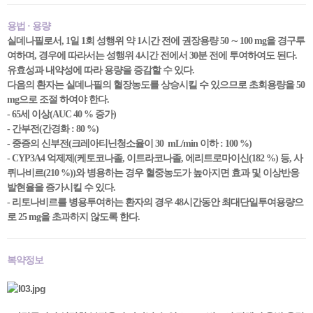
용법 · 용량
실데나필로서, 1일 1회 성행위 약 1시간 전에 권장용량 50 ∼ 100 mg을 경구투
여하며, 경우에 따라서는 성행위 4시간 전에서 30분 전에 투여하여도 된다.
유효성과 내약성에 따라 용량을 증감할 수 있다.
다음의 환자는 실데나필의 혈장농도를 상승시킬 수 있으므로 초회용량을 50
mg으로 조절 하여야 한다.
- 65세 이상(AUC 40 % 증가)
- 간부전(간경화 : 80 %)
- 중증의 신부전(크레아티닌청소율이 30 mL/min 이하 : 100 %)
- CYP3A4 억제제(케토코나졸, 이트라코나졸, 에리트로마이신(182 %) 등, 사
퀴나비르(210 %))와 병용하는 경우 혈중농도가 높아지면 효과 및 이상반응
발현율을 증가시킬 수 있다.
- 리토나비르를 병용투여하는 환자의 경우 48시간동안 최대단일투여용량으
로 25 mg을 초과하지 않도록 한다.
복약정보