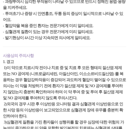
- 과량투여시 심각한 부작용이 나타날 수 있으므로 반드시 정해진 용법·용량
을 지켜주세요.
- 투여초기나 증량 시 안면홍조, 두통 등의 증상이 일시적으로 나타날 수 있
어요.
- 혈압약을 복용 중인 환자는 전문가에게 미리 알리세요.
- 심혈관계 질환이 있는 경우 전문가에게 미리 알리세요.
- 발기현상이 4시간 이상 지속되면 의사에게 알리세요.
사용상의 주의사항
1. 경고
1)이 약으로 치료시작 전이나 치료 중 및 치료 후 모든 형태의 질산염 제제
또는 NO 공여제 (니트로글리세린, 아질산아민, 이소소르비드질산염) 를 복
용하는 경우 혈압강하작용이 증강되어 과도하게 혈압이 떨어질 수 있으므로
의사는 이 약을 처방하기 전에 환자가 질산염 제제 및 NO 공여제를 투여하
지 않았는지 충분히 확인하여야 하며 이 약 투여 중 및 투여 후 질산염 제제
및 NO 공여제를 투여하지 않도록 주의시킨다.
2)외국의 경우 시판 후 이상반응 모니터링 결과 심혈관계 이상반응으로 인
한 사망 등의 이상반응이 보고되었으므로 심혈관계 장애 유무를 충분히 확
인하여야 한다.
3)심혈관계 질환을 가진 환자들이 성행위를 할 경우 심장에 대한 위험의 가
능성이 증가하므로 이 약을 포함한 발기부전의 치료제는 심혈관계 상태를