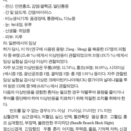
다.
- 전신: 안면홍조, 감염/결핵균, 말단통증
- 간 및 담도계: 간염/바이러스
- 비뇨생식기계: 음경장애, 통증배뇨, 다뇨증
- 눈: 녹내장, 유루
- 신생물: 위암종
- 피부: 지루
라. 일본에서의 임상
허가 당시, 이 약 (연구에 사용된 용량: 25mg - 50mg) 을 복용한 157명의 피험
자 중 40명 (25.48 %) 에게서 이상반응이 관찰되었으며 31명 (19.75 %) 에게서
임상 실험실 검사상 이상이 관찰되었다.
자주 보고된 이상반응은 두통(20명; 12.74%), 홍조(16명; 10.19%), 시각이상
(색시증 1명, 광선공포증 1명, 결막염 1명: 총 3명 1.91%) 등이다. 자주 관찰된
임상 실험실 검사상 이상은 크레아틴키나아제(CK) 증가이며 실데나필을 투
여 받은 132례 중 9례 (6.82%) 에서 관찰되었다.
다음의 이상반응을 경험한 환자는 필요한 경우 약물투여 용량을 줄이거나
투여를 중단해야 하며 이상반응을 치료하기 위해 적절한 조치를 취해야 한
다.
빈도를 알 수 없는 경우1) 5% 이상 1%이상, 5%미만 1% 미만
심혈관계 심근경색2), 저혈압, 실신, 빈맥, 혈관확장 열성 홍조 고혈압, 홍
조 심계항진, 부정맥, 불완전한 우각차단 (Bundle Branch Block Right)
정신신경계 긴장항진 두통 혼미 어지럼, 무력증, 졸음, 기억력 저하, 신경