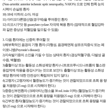
(Non-arteritic anterior ischemic optic neuropathy, NAION) 으로 인해 한쪽 눈의
시력이 손실된 환자
10) 18세 이하의 소아, 여성
11) 아미오다론염산염(경구제)을 투여중인 환자
12) 리오시구앗 등 guanylate cyclase 자극제 복용 환자 (잠재적으로 혈압강하
와 같은 증상성 저혈압을 일으킬 수 있음)
3. 다음 환자에는 신중히 투여할 것
1)해부학적인 음경의 기형 환자 (각형성, 음경해면체 섬유조직증식 또는 페
이로니병(Peyronie's disease))
2)지속발기증의 소인을 가질 수 있는 상태의 환자 (겸상적혈구증, 다발성 골
수증, 백혈병)
3)출혈이상 또는 활동성 소화성궤양 환자 (니트로프루시드나트륨의 혈소판
응집억제 작용을 증강시키는 것으로 보인다. 출혈이상 또는 활동성 소화성
궤양 환자에 대한 안전성이 확립되어 있지 않다.)
4)고령자 (고령자에서 혈중농도가 증가하는 것이 관찰되었으므로 초회 용 량
을 저용량 (25 mg) 으로 시작해야 한다.)
5)중증신부전환자 (크레아티닌청소율 30 mL/min 이하) (혈장농도가 증가하
는 것이 관찰되었으므로 초회 용량을 저용량(25 mg) 으로 시작해야 한다.)
6)간부전 환자(혈장농도가 증가하는 것이 관찰되었으므로 초회 용량을 저용
량 (25 mg) 으로 시작해야 한다.)