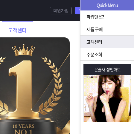
Quick Menu
회원가입
로그인
파워맨은?
제품 구매
고객센터
고객센터
주문조회
은꼴사-성인화보
은꼴사-성인화보