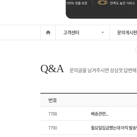
은?
구
꼴
섹
매
사
스
고
고객센터
문의게시판
노
객
마
하
센
이
주
Q&A
우
터
페
문
문의글을 남겨주시면 성심껏 답변해
이
조
번호
지
회
7788
배송관련...
7790
월요일입금했는데 아직 발송