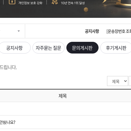
입금확인이 안되
[2026구정 연휴
공지사항
[운송장번호 조
[ios앱 오픈]
공지사항
자주묻는 질문
문의게시판
후기게시판
[무인택배함 이용
드립니다.
입금확인이 안되
[2026구정 연휴
제목
안됬나요?