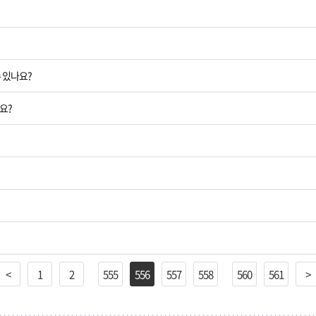
 있나요?
요?
<
1
2
555
556
557
558
560
561
>