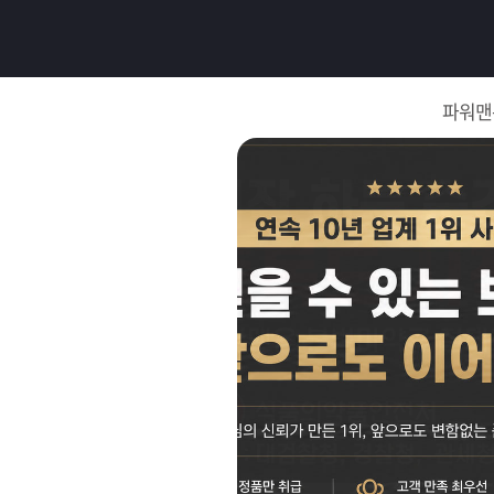
로
그
파워맨
인
로
그
인
이
회
필
원
가
요
입
Q&A
합
파
니
워
제
다.
맨
품
은