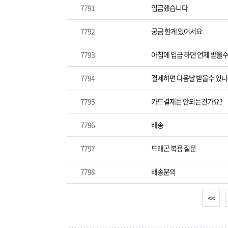
7791
입금했습니다
7792
궁금 한게 있어서요
7793
아침에 입금 하면 언제 받을수
7794
결제하면 다음날 받을수 있나
7795
카드결제는 안되는건가요?
7796
배송
7797
드래곤 복용 질문
7798
배송문의
<<