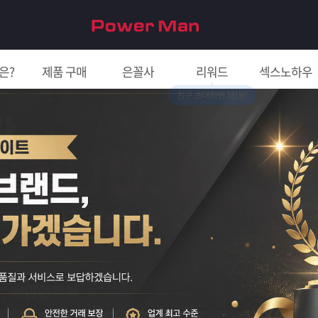
은?
제품 구매
은꼴사
리워드
섹스노하우
친구 초대하면 5천원!