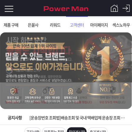
로
제품 구매
은꼴사
리워드
고객센터
마이페이지
섹스노하우
그
로
그
인
인
회
이
원
가
필
입
Q&A
요
파
입금확인이 안되는 상황을 대비해 꼭 입금후 고객센터 연락바랍니다.
합
워
제
[2026구정 연휴]설 연휴 배송 및 휴무 안내
니
맨
품
은
다.
공지사항
[운송장번호 조회법]배송조회 및 국내 택배업체 운송장 조회 하는법
[ios앱 오픈]아이폰 고객 앱설치 가능합니다.
공지사항
자주묻는 질문
문의게시판
후기게시판