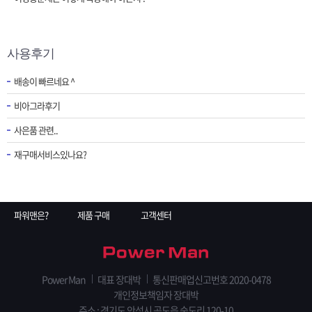
사용후기
배송이 빠르네요 ^
비아그라후기
사은품 관련..
재구매서비스있나요?
파워맨은?
제품 구매
고객센터
Power Man
대표 장대박
통신판매업신고번호 2020-0478
개인정보책임자 장대박
주소 : 경기도 안성시 공도읍 숭도리 120-10