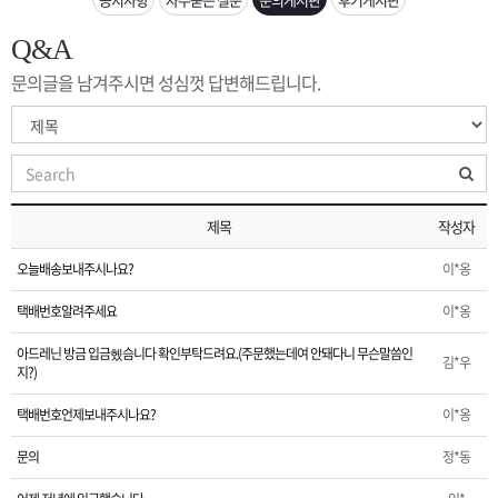
은?
구
꼴
섹
Q&A
[무인택배함 이용 안내] 집 밖에 주소로 택배 받기
매
사
스
고
문의글을 남겨주시면 성심껏 답변해드립니다.
입금확인이 안되는 상황을 대비해 꼭 입금후 고객센터 연락바랍니다.
노
객
마
[2026구정 연휴]설 연휴 배송 및 휴무 안내
하
센
이
주
제목
작성자
우
터
페
문
오늘배송보내주시나요?
이*옹
이
조
택배번호알려주세요
이*옹
아드레닌 방금 입금헸슴니다 확인부탁드려요.(주문했는데여 안돼다니 무슨말씀인
지
회
김*우
지?)
택배번호언제보내주시나요?
이*옹
문의
정*동