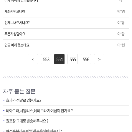
어제 저녁에 입금했습니다
익*
계좌가안오네여
박*영
언제보내주시나요?
이*람
주문자성함이요
이*람
입금 어제 했는데요
이*헌
<
553
554
555
556
>
자주 묻는 질문
효과가 정말로 있는가요?
비아그라,시알리스,레비트라 차이점이 뭔가요 ?
원포장 그대로 발송해주나요 ?
여성흥분제는 어떻게 복용해야 하는지 ?