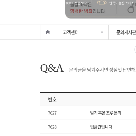
은?
구
꼴
섹
매
사
스
고
고객센터
문의게시판
노
객
마
하
센
이
주
Q&A
우
터
페
문
문의글을 남겨주시면 성심껏 답변해
이
조
번호
지
회
7627
발기 혹은 조루 문의
7628
입금건입니다