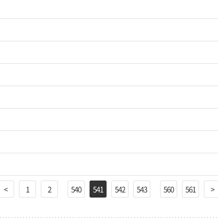
<
1
2
540
541
542
543
560
561
>