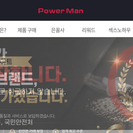
은?
제품 구매
은꼴사
리워드
섹스노하우
친구 초대하면 5천원!