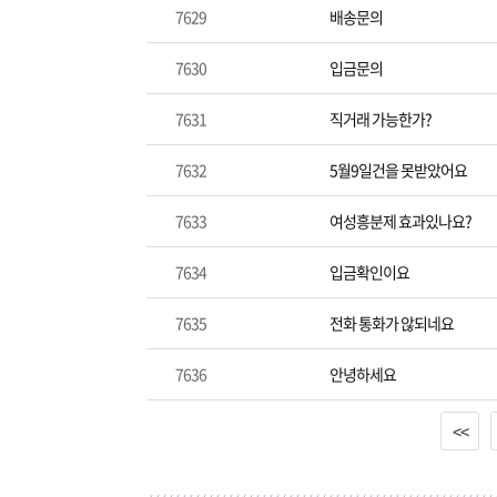
7629
배송문의
7630
입금문의
7631
직거래 가능한가?
7632
5월9일건을 못받았어요
7633
여성흥분제 효과있나요?
7634
입금확인이요
7635
전화 통화가 않되네요
7636
안녕하세요
<<