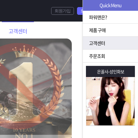
Quick Menu
회원가입
로그인
파워맨은?
제품 구매
고객센터
고객센터
주문조회
은꼴사-성인화보
은꼴사-성인화보