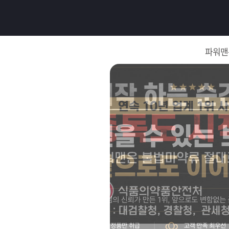
로
그
파워맨
인
로
그
인
이
회
필
원
가
요
입
Q&A
합
파
니
워
제
다.
맨
품
은