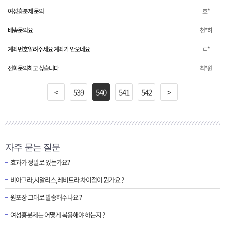
여성흥분제 문의
효*
배송문의요
천*하
계좌번호알려주세요 계좌가 안오네요
ㄷ*
전화문의하고 싶습니다
최*원
<
539
540
541
542
>
자주 묻는 질문
효과가 정말로 있는가요?
비아그라,시알리스,레비트라 차이점이 뭔가요 ?
원포장 그대로 발송해주나요 ?
여성흥분제는 어떻게 복용해야 하는지 ?