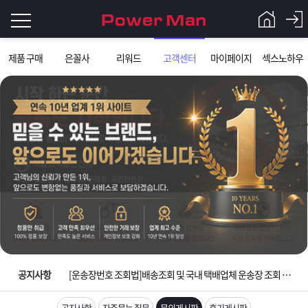
로
제품 구매
은꼴사
리워드
고객센터
마이페이지
섹스노하우
그
로
그
인
인
회
이
원
가
필
입
Q&A
요
파
입금확인이 안되는 상황을 대비해 꼭 입금후 고객센터 연락바랍니다.
합
워
제
[2026구정 연휴]설 연휴 배송 및 휴무 안내
니
맨
품
은
다.
공지사항
[운송장번호 조회법]배송조회 및 국내 택배업체 운송장 조회 하는법
[ios앱 오픈]아이폰 고객 앱설치 가능합니다.
공지사항
자주묻는 질문
문의게시판
후기게시판