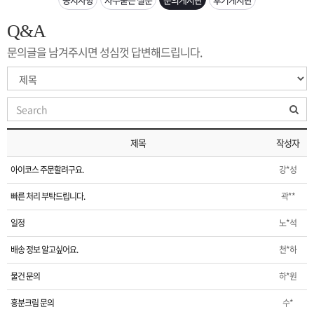
은?
구
꼴
섹
Q&A
[무인택배함 이용 안내] 집 밖에 주소로 택배 받기
매
사
스
고
문의글을 남겨주시면 성심껏 답변해드립니다.
입금확인이 안되는 상황을 대비해 꼭 입금후 고객센터 연락바랍니다.
노
객
마
[2026구정 연휴]설 연휴 배송 및 휴무 안내
하
센
이
주
제목
작성자
우
터
페
문
아이코스 주문할려구요.
강*성
이
조
빠른 처리 부탁드립니다.
곽**
일정
노*석
지
회
배송 정보 알고싶어요.
천*하
물건 문의
하*원
흥분크림 문의
수*