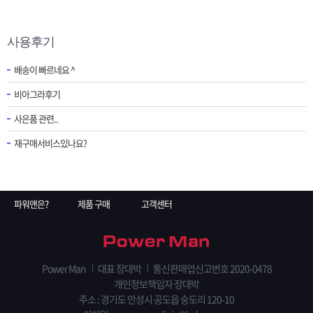
사용후기
배송이 빠르네요 ^
비아그라후기
사은품 관련..
재구매서비스있나요?
파워맨은?
제품 구매
고객센터
Power Man
대표 장대박
통신판매업신고번호 2020-0478
개인정보책임자 장대박
주소 : 경기도 안성시 공도읍 숭도리 120-10