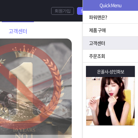
Quick Menu
회원가입
로그인
파워맨은?
제품 구매
고객센터
고객센터
주문조회
은꼴사-성인화보
은꼴사-성인화보