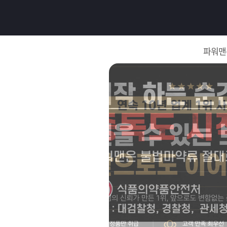
로
그
파워맨
인
로
그
인
이
회
필
원
가
요
입
Q&A
합
파
니
워
제
다.
맨
품
은