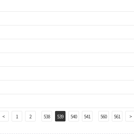
<
1
2
538
539
540
541
560
561
>