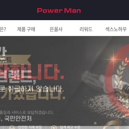
은?
제품 구매
은꼴사
리워드
섹스노하우
친구 초대하면 5천원!