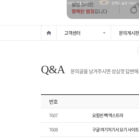
은?
구
꼴
섹
매
사
스
고
고객센터
문의게시판
노
객
마
하
센
이
주
Q&A
우
터
페
문
문의글을 남겨주시면 성심껏 답변해
이
조
번호
지
회
7607
요힘빈 빽 엑스트라
7608
구글 여기저기서 요기 사이