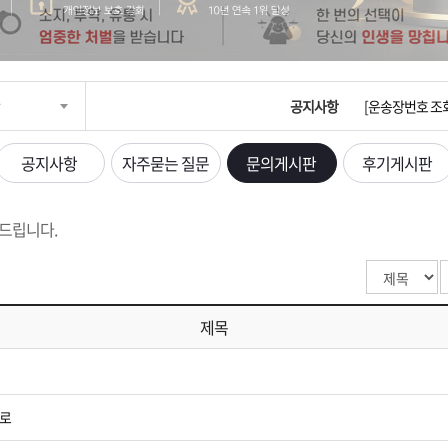
입금확인이 안되
[2026구정 연휴
공지사항
[운송장번호 조
[ios앱 오픈]
공지사항
자주묻는 질문
문의게시판
후기게시판
[무인택배함 이용
드립니다.
입금확인이 안되
[2026구정 연휴
제목
트로