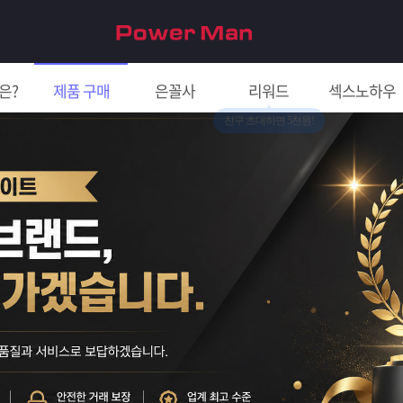
은?
제품 구매
은꼴사
리워드
섹스노하우
친구 초대하면 5천원!