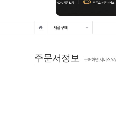
은?
구
꼴
섹
매
사
스
고
제품 구매
노
객
마
하
센
이
주
주문서정보
우
터
페
문
구매하면 서비스 약관
이
조
지
회