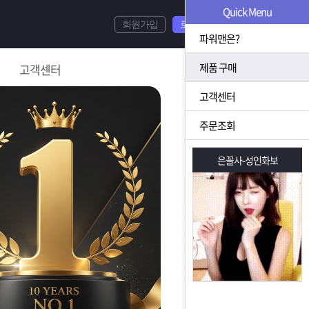
Quick Menu
회원가입
로그인
파워맨은?
제품 구매
고객센터
고객센터
주문조회
은꼴사-성인화보
은꼴사-성인화보