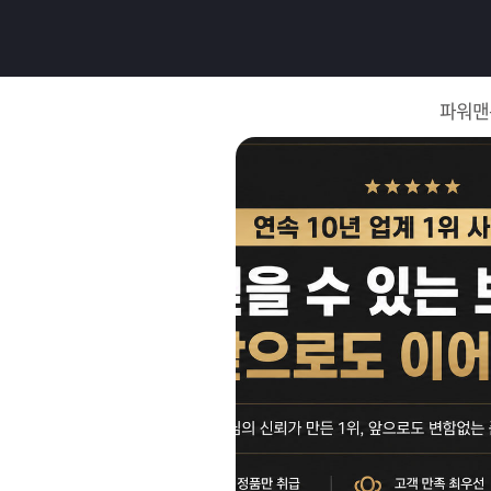
로
그
파워맨
인
로
그
인
이
회
필
원
가
요
입
Q&A
합
파
니
워
제
다.
맨
품
은