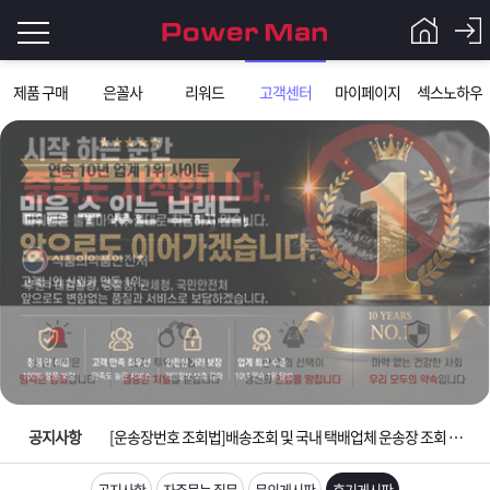
로
제품 구매
은꼴사
리워드
고객센터
마이페이지
섹스노하우
그
로
그
인
인
회
이
원
가
필
입
Q&A
요
파
입금확인이 안되는 상황을 대비해 꼭 입금후 고객센터 연락바랍니다.
합
워
제
[2026구정 연휴]설 연휴 배송 및 휴무 안내
니
맨
품
은
다.
공지사항
[운송장번호 조회법]배송조회 및 국내 택배업체 운송장 조회 하는법
[ios앱 오픈]아이폰 고객 앱설치 가능합니다.
공지사항
자주묻는 질문
문의게시판
후기게시판