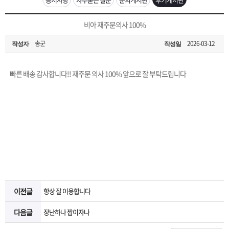
은?
구
꼴
섹
[무인택배함 이용 안내] 집 밖에 주소로 택배 받기
비아 재주문의사 100%
매
사
스
고
송군
2026-03-12
작성자
작성일
입금확인이 안되는 상황을 대비해 꼭 입금후 고객센터 연락바랍니다.
노
객
마
[2026구정 연휴]설 연휴 배송 및 휴무 안내
빠른 배송 감사합니다!! 재주문 의사 100% 앞으로 잘 부탁드립니다
하
센
이
주
우
터
페
문
이
조
지
회
이전글
항상 잘 이용합니다
다음글
장난하나 짭이자나