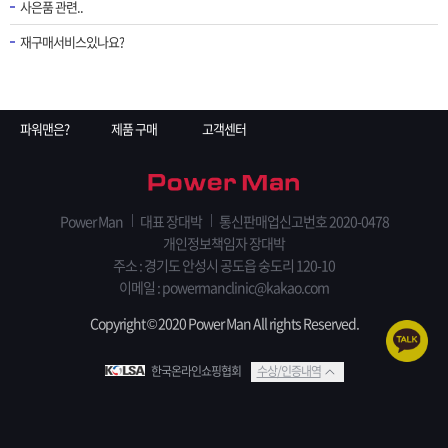
사은품 관련..
재구매서비스있나요?
파워맨은?
제품 구매
고객센터
Power Man
대표 장대박
통신판매업신고번호 2020-0478
개인정보책임자 장대박
주소 : 경기도 안성시 공도읍 숭도리 120-10
이메일 : powermanclinic@kakao.com
Copyright © 2020 Power Man All rights Reserved.
한국온라인쇼핑협회
수상/인증내역