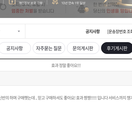
입금확인이 안되
[2026구정 연휴
공지사항
[운송장번호 조
[ios앱 오픈]
공지사항
자주묻는 질문
문의게시판
후기게시판
[무인택배함 이용
효과 정말 좋아요!!!
입금확인이 안되
[2026구정 연휴
 하며 구매햇는데 .. 믿고 구매하셔도 좋아요! 효과 짱짱!!!!! 입니다 서비스까지 