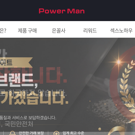
은?
제품 구매
은꼴사
리워드
섹스노하우
친구 초대하면 5천원!