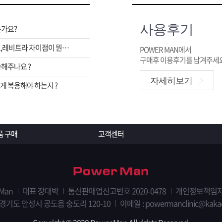
사용후기
는가요?
비아그라,시알리스,레비트라 차이점이 뭔가요 ?
POWER MAN에서
구매후 이용후기를 남겨주세요
해주나요 ?
자세히보기
 복용해야 하는지 ?
품 구매
고객센터
 Man
대표 장대박
통신판매업신고번호 2020-0478
개인정보책임자
 경기도 안성시 공도읍 숭도리 120-10
이메일 : powermanclinic@kaka