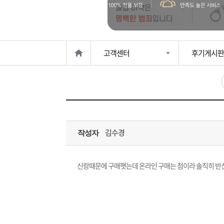
은?
구
꼴
섹
매
사
스
고
고객센터
후기게시판
노
객
마
하
센
이
주
우
터
페
문
김수경
작성자
이
조
지
회
신랑때문에 구매햇는데 온라인 구매는 첨이라 솔직히 반신반의