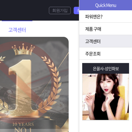
Quick Menu
회원가입
로그인
파워맨은?
제품 구매
고객센터
고객센터
주문조회
은꼴사-성인화보
은꼴사-성인화보