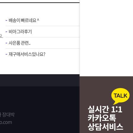
배송이 빠르네요 ^
비아그라후기
.
사은품 관련..
재구매서비스있나요?
 장대박
o.com