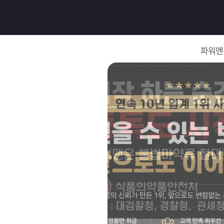
로
그
파워맨
인
로
그
인
이
회
필
원
가
요
입
Q&A
합
파
니
워
제
다.
맨
품
은