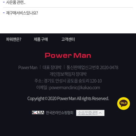
사은품 관련..
재구매서비스있나요?
파워맨은?
제품 구매
고객센터
Power Man
대표 장대박
통신판매업신고번호 2020-0478
개인정보책임자 장대박
주소 : 경기도 안성시 공도읍 숭도리 120-10
이메일 : powermanclinic@kakao.com
Copyright © 2020 Power Man All rights Reserved.
한국온라인쇼핑협회
수상/인증내역