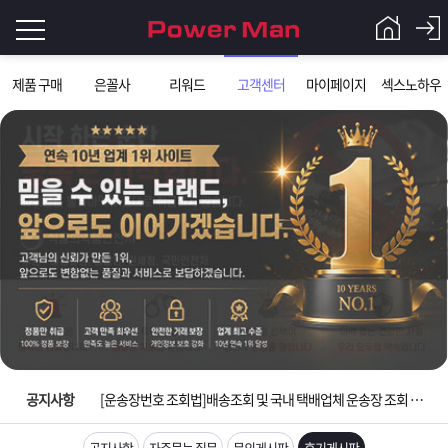
로
제품 구매
은꼴사
리워드
고객센터
마이페이지
섹스노하우
그
로
그
인
인
회
이
원
가
필
입
Q&A
요
파
입금확인이 안되는 상황을 대비해 꼭 입금후 고객센터 연락바랍니다.
합
워
제
[2026구정 연휴]설 연휴 배송 및 휴무 안내
니
맨
품
은
다.
공지사항
[운송장번호 조회법]배송조회 및 국내 택배업체 운송장 조회 하는법
[ios앱 오픈]아이폰 고객 앱설치 가능합니다.
공지사항
자주묻는 질문
문의게시판
후기게시판