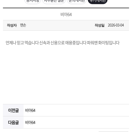
은?
구
꼴
섹
[무인택배함 이용 안내] 집 밖에 주소로 택배 받기
비아64
매
사
스
고
맨손
2026-03-04
작성자
작성일
입금확인이 안되는 상황을 대비해 꼭 입금후 고객센터 연락바랍니다.
노
객
마
[2026구정 연휴]설 연휴 배송 및 휴무 안내
언제나 믿고 먹습니다 신속과 신용으로 애용중입니다 파워맨 화이팅입니다
하
센
이
주
우
터
페
문
이
조
지
회
이전글
비아64
다음글
비아64