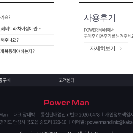
사용후기
는가요?
비아그라,시알리스,레비트라 차이점이 뭔가요 ?
POWER MAN에서
구매후 이용후기를 남겨주세요
해주나요 ?
자세히보기
 복용해야 하는지 ?
품 구매
고객센터
 Man
대표 장대박
통신판매업신고번호 2020-0478
개인정보책임자
 경기도 안성시 공도읍 숭도리 120-10
이메일 : powermanclinic@kaka