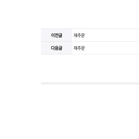
이전글
재주문
다음글
재주문