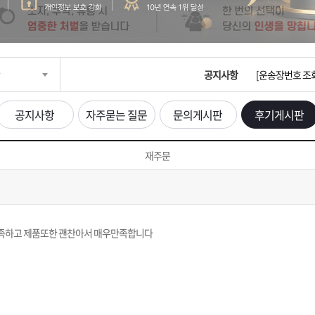
입금확인이 안되
[2026구정 연휴
공지사항
[운송장번호 조
[ios앱 오픈]
공지사항
자주묻는 질문
문의게시판
후기게시판
[무인택배함 이용
재주문
입금확인이 안되
[2026구정 연휴
만족하고 제품또한 괜찬아서 매우만족합니다