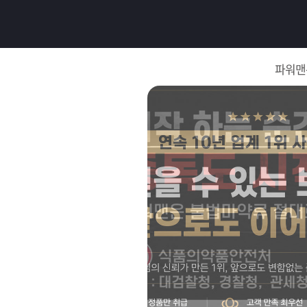
로
그
파워맨
인
로
그
인
이
회
필
원
가
요
입
Q&A
합
파
니
워
제
다.
맨
품
은