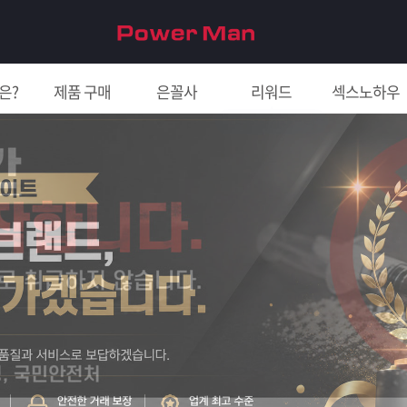
은?
제품 구매
은꼴사
리워드
섹스노하우
친구 초대하면 5천원!