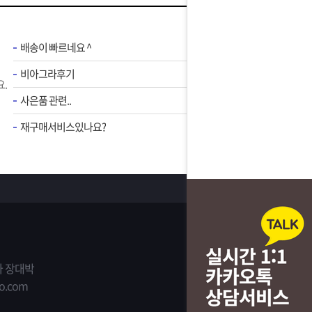
배송이 빠르네요 ^
비아그라후기
.
사은품 관련..
재구매서비스있나요?
 장대박
o.com