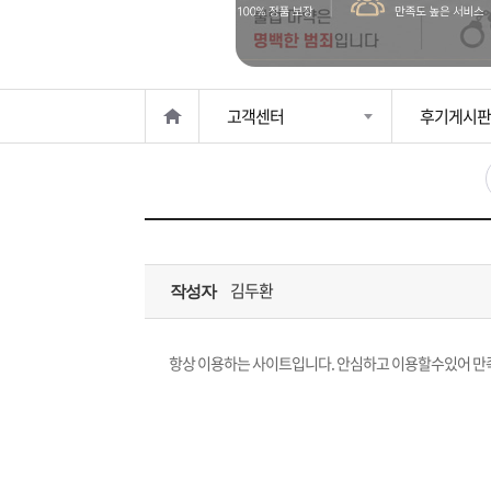
은?
구
꼴
섹
매
사
스
고
고객센터
후기게시판
노
객
마
하
센
이
주
우
터
페
문
김두환
작성자
이
조
지
회
항상 이용하는 사이트입니다. 안심하고 이용할수있어 