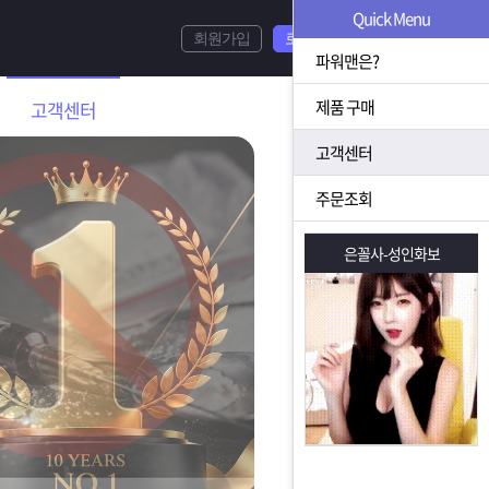
Quick Menu
회원가입
로그인
파워맨은?
제품 구매
고객센터
고객센터
주문조회
은꼴사-성인화보
은꼴사-성인화보