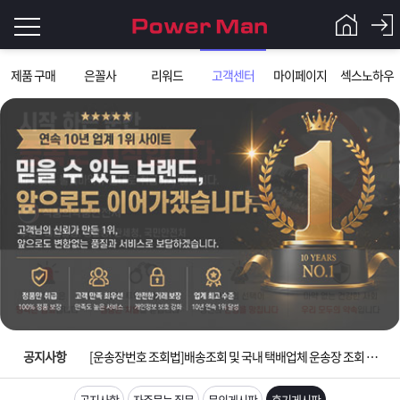
로
제품 구매
은꼴사
리워드
고객센터
마이페이지
섹스노하우
그
로
그
인
인
회
이
원
가
필
입
Q&A
요
파
입금확인이 안되는 상황을 대비해 꼭 입금후 고객센터 연락바랍니다.
합
워
제
[2026구정 연휴]설 연휴 배송 및 휴무 안내
니
맨
품
은
다.
공지사항
[운송장번호 조회법]배송조회 및 국내 택배업체 운송장 조회 하는법
[ios앱 오픈]아이폰 고객 앱설치 가능합니다.
공지사항
자주묻는 질문
문의게시판
후기게시판