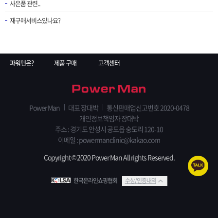
사은품 관련..
재구매서비스있나요?
파워맨은?
제품 구매
고객센터
Power Man
대표 장대박
통신판매업신고번호 2020-0478
개인정보책임자 장대박
주소 : 경기도 안성시 공도읍 숭도리 120-10
이메일 : powermanclinic@kakao.com
Copyright © 2020 Power Man All rights Reserved.
한국온라인쇼핑협회
수상/인증내역