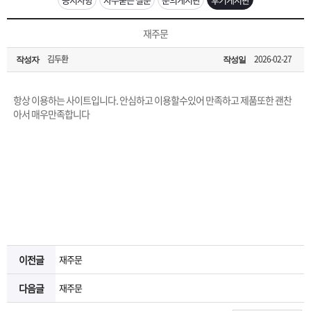
은?
구
꼴
섹
[무인택배함 이용 안내] 집 밖에 주소로 택배 받기
재주문
매
사
스
고
김두환
2026-02-27
작성자
작성일
입금확인이 안되는 상황을 대비해 꼭 입금후 고객센터 연락바랍니다.
노
객
마
[2026구정 연휴]설 연휴 배송 및 휴무 안내
항상 이용하는 사이트입니다. 안심하고 이용할수있어 만족하고 제품또한 괜찬
하
센
이
주
아서 매우만족합니다
우
터
페
문
이
조
지
회
이전글
재주문
다음글
재주문