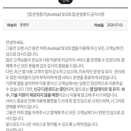
은?
구
꼴
섹
[무인택배함 이용 안내] 집 밖에 주소로 택배 받기
[앱 운영중지]Android 및 iOS 앱 운영중지 공지사항
매
사
스
고
운영자
2026-07-01
작성자
작성일
입금확인이 안되는 상황을 대비해 꼭 입금후 고객센터 연락바랍니다.
노
객
마
[2026구정 연휴]설 연휴 배송 및 휴무 안내
안녕하세요.
하
센
이
주
그동안 오랜 시간 동안 저희 Android 및 iOS 앱을 이용해 주신 모든 고객님께 진
심으로 감사드립니다.
많은 고객님들의 관심과 사랑 덕분에 지금까지 서비스를 운영할 수 있었으며, 함
우
터
페
문
께해 주신 모든 분들께 깊은 감사의 말씀을 드립니다.
다만, 최근 앱 이용 고객이 점차 감소하고 있으며, 지속적인 운영 및 유지·관리에
도 많은 어려움이 있어 부득이하게 앱 서비스 운영을 종료하게 되었습니다.
이
조
기존에 앱을 설치하여 이용 중이신 고객님께서는 당분간 정상적으로 이용하실
수 있습니다. 다만,
신규 다운로드는 중단
되며, 앞으로는
앱 업데이트 및 유지·보
수, 기술 지원이 제공되지 않을 예정
이오니 이용에 참고해 주시기 바랍니다.
지
회
서비스 종료로 인해 이용에 불편을 드리게 된 점 진심으로 사과드리며, 너그러운
양해를 부탁드립니다.
그동안 저희 앱을 아껴주시고 함께해 주신 모든 고객님께 다시 한번 진심으로 감
사드립니다.
앞으로도 더 나은 서비스로 찾아뵐 수 있도록 노력하겠습니다.
감사합니다.