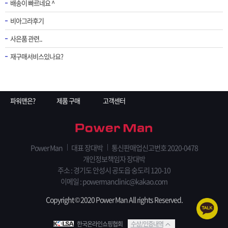
배송이 빠르네요 ^
비아그라후기
사은품 관련..
재구매서비스있나요?
파워맨은?
제품 구매
고객센터
Power Man
대표 장대박
통신판매업신고번호 2020-0478
개인정보책임자 장대박
주소 : 경기도 안성시 공도읍 숭도리 120-10
이메일 : powermanclinic@kakao.com
Copyright © 2020 Power Man All rights Reserved.
한국온라인쇼핑협회
수상/인증내역