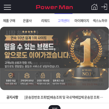
로
제품 구매
은꼴사
리워드
고객센터
마이페이지
섹스노하우
그
로
그
인
인
회
이
원
가
필
입
Q&A
요
파
입금확인이 안되는 상황을 대비해 꼭 입금후 고객센터 연락바랍니다.
합
워
제
[2026구정 연휴]설 연휴 배송 및 휴무 안내
니
맨
품
은
다.
공지사항
[운송장번호 조회법]배송조회 및 국내 택배업체 운송장 조회 하는법
[ios앱 오픈]아이폰 고객 앱설치 가능합니다.
전체