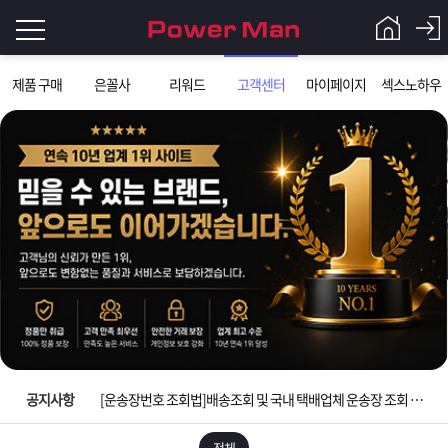
로
제품 구매
은꼴사
리워드
고객센터
마이페이지
섹스노하우
그
로
그
인
인
회
이
원
가
필
입
Q&A
요
파
입금확인이 안되는 상황을 대비해 꼭 입금후 고객센터 연락바랍니다.
합
워
제
[2026구정 연휴]설 연휴 배송 및 휴무 안내
니
맨
품
은
다.
공지사항
[운송장번호 조회법]배송조회 및 국내 택배업체 운송장 조회 하는법
[ios앱 오픈]아이폰 고객 앱설치 가능합니다.
전체