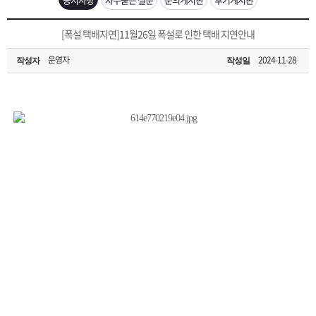
은?
구
꼴
섹
[무인택배함 이용 안내] 집 밖에 주소로 택배 받기
[폭설 택배지연]11월26일 폭설로 인한 택배 지연안내
매
사
스
고
운영자
2024-11-28
작성자
작성일
입금확인이 안되는 상황을 대비해 꼭 입금후 고객센터 연락바랍니다.
노
객
마
[2026구정 연휴]설 연휴 배송 및 휴무 안내
하
센
이
주
우
터
페
문
이
조
지
회