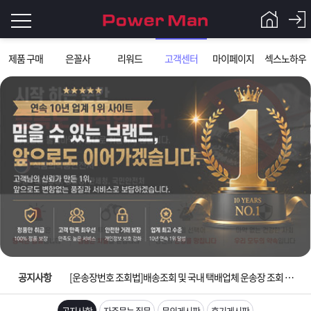
로
제품 구매
은꼴사
리워드
고객센터
마이페이지
섹스노하우
그
로
그
인
인
회
이
원
가
필
입
Q&A
요
파
입금확인이 안되는 상황을 대비해 꼭 입금후 고객센터 연락바랍니다.
합
워
제
[2026구정 연휴]설 연휴 배송 및 휴무 안내
니
맨
품
은
다.
공지사항
[운송장번호 조회법]배송조회 및 국내 택배업체 운송장 조회 하는법
[ios앱 오픈]아이폰 고객 앱설치 가능합니다.
공지사항
자주묻는 질문
문의게시판
후기게시판