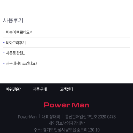
사용후기
배송이 빠르네요 ^
비아그라후기
사은품 관련..
재구매서비스있나요?
파워맨은?
제품 구매
고객센터
Power Man
대표 장대박
통신판매업신고번호 2020-0478
개인정보책임자 장대박
주소 : 경기도 안성시 공도읍 숭도리 120-10