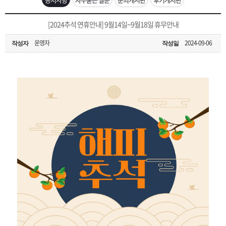
은?
구
꼴
섹
[무인택배함 이용 안내] 집 밖에 주소로 택배 받기
[2024추석 연휴안내] 9월14일~9월18일 휴무안내
매
사
스
고
운영자
2024-09-06
작성자
작성일
입금확인이 안되는 상황을 대비해 꼭 입금후 고객센터 연락바랍니다.
노
객
마
[2026구정 연휴]설 연휴 배송 및 휴무 안내
하
센
이
주
우
터
페
문
이
조
지
회