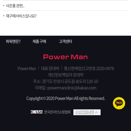
사은품 관련..
재구매서비스있나요?
파워맨은?
제품 구매
고객센터
Power Man
대표 장대박
통신판매업신고번호 2020-0478
개인정보책임자 장대박
주소 : 경기도 안성시 공도읍 숭도리 120-10
이메일 : powermanclinic@kakao.com
Copyright © 2020 Power Man All rights Reserved.
한국온라인쇼핑협회
수상/인증내역