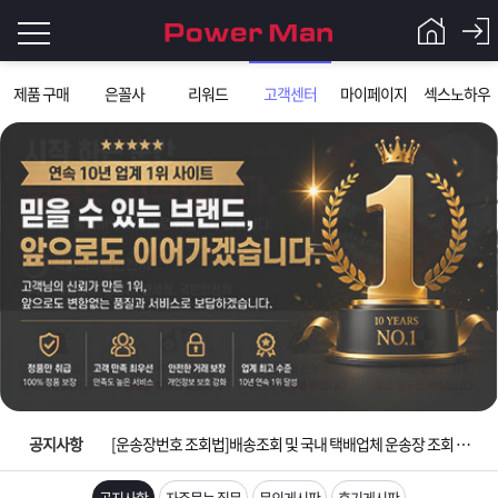
로
제품 구매
은꼴사
리워드
고객센터
마이페이지
섹스노하우
그
로
그
인
인
회
이
원
가
필
입
Q&A
요
파
입금확인이 안되는 상황을 대비해 꼭 입금후 고객센터 연락바랍니다.
합
워
제
[2026구정 연휴]설 연휴 배송 및 휴무 안내
니
맨
품
은
다.
공지사항
[운송장번호 조회법]배송조회 및 국내 택배업체 운송장 조회 하는법
[ios앱 오픈]아이폰 고객 앱설치 가능합니다.
공지사항
자주묻는 질문
문의게시판
후기게시판