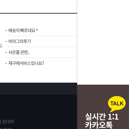
배송이 빠르네요 ^
비아그라후기
.
사은품 관련..
재구매서비스있나요?
 장대박
o.com