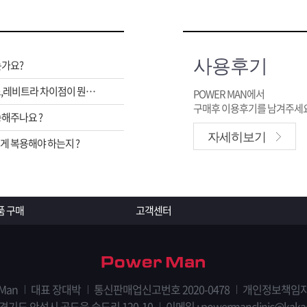
사용후기
는가요?
비아그라,시알리스,레비트라 차이점이 뭔가요 ?
POWER MAN에서
구매후 이용후기를 남겨주세요
해주나요 ?
자세히보기
 복용해야 하는지 ?
품 구매
고객센터
 Man
대표 장대박
통신판매업신고번호 2020-0478
개인정보책임자
 경기도 안성시 공도읍 숭도리 120-10
이메일 : powermanclinic@kaka