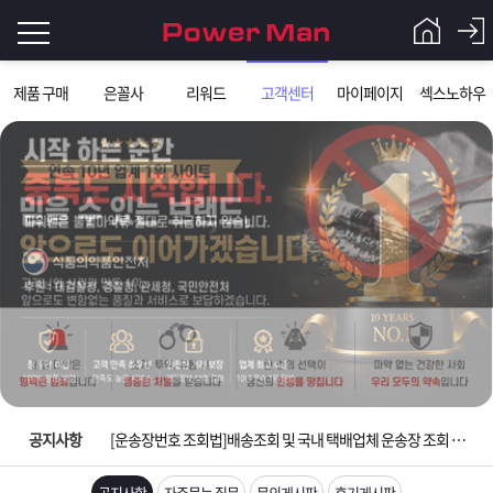
로
제품 구매
은꼴사
리워드
고객센터
마이페이지
섹스노하우
그
로
그
인
인
회
이
원
가
필
입
Q&A
요
파
입금확인이 안되는 상황을 대비해 꼭 입금후 고객센터 연락바랍니다.
합
워
제
[2026구정 연휴]설 연휴 배송 및 휴무 안내
니
맨
품
은
다.
공지사항
[운송장번호 조회법]배송조회 및 국내 택배업체 운송장 조회 하는법
[ios앱 오픈]아이폰 고객 앱설치 가능합니다.
공지사항
자주묻는 질문
문의게시판
후기게시판