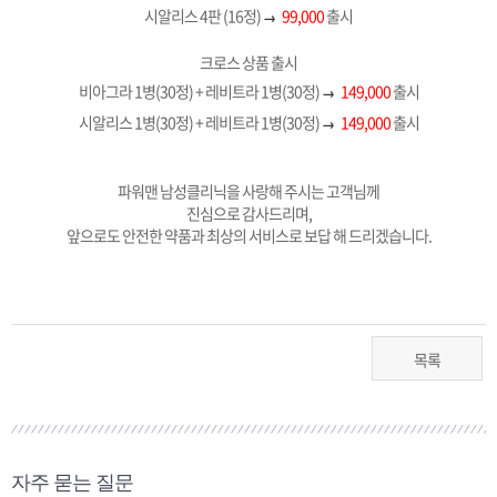
시알리스 4판 (16정)
99,000
출시
→
크로스 상품 출시
비아그라 1병(30정) + 레비트라 1병(30정)
149,000
출시
→
시알리스 1병(30정) + 레비트라 1병(30정)
149,000
출시
→
파워맨 남성클리닉을 사랑해 주시는 고객님께
진심으로 감사드리며,
앞으로도 안전한 약품과 최상의 서비스로 보답 해 드리겠습니다.
목록
자주 묻는 질문