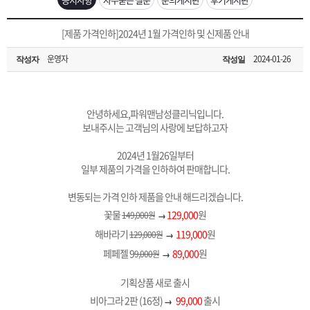
은?
구
꼴
섹
[무인택배함 이용 안내] 집 밖에 주소로 택배 받기
[제품 가격인하]2024년 1월 가격인하 및 신제품 안내
매
사
스
고
운영자
2024-01-26
작성자
작성일
입금확인이 안되는 상황을 대비해 꼭 입금후 고객센터 연락바랍니다.
노
객
마
[2026구정 연휴]설 연휴 배송 및 휴무 안내
하
센
이
주
안녕하세요,파워맨남성클리닉입니다.
보내주시는 고객님의 사랑에 보답하고자
우
터
페
문
2024년 1월26일부터
일부 제품의 가격을 인하하여 판매합니다.
이
조
변동되는 가격 인하 제품을 안내 해드리겠습니다.
꽃물
129,000
원
149,000원
→
지
회
해바라기
119,000
원
129,000원
→
페페젤 9
89,000
원
9,000원
→
기획상품 새로 출시
비아그라 2판 (16정)
99,000
출시
→