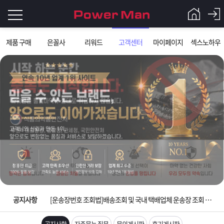
로
제품 구매
은꼴사
리워드
고객센터
마이페이지
섹스노하우
그
로
그
인
인
회
이
원
가
필
입
Q&A
요
파
입금확인이 안되는 상황을 대비해 꼭 입금후 고객센터 연락바랍니다.
합
워
제
[2026구정 연휴]설 연휴 배송 및 휴무 안내
니
맨
품
은
다.
공지사항
[운송장번호 조회법]배송조회 및 국내 택배업체 운송장 조회 하는법
[ios앱 오픈]아이폰 고객 앱설치 가능합니다.
공지사항
자주묻는 질문
문의게시판
후기게시판