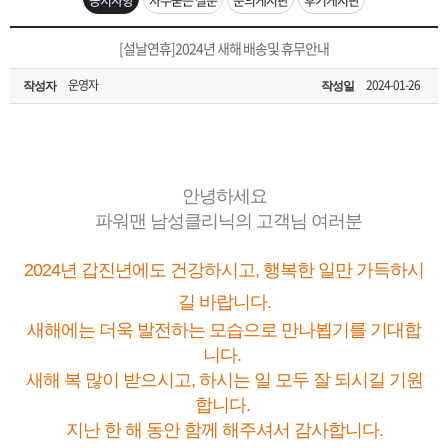
은?
구
꼴
섹
[무인택배함 이용 안내] 집 밖에 주소로 택배 받기
[설날연휴]2024년 새해 배송및 휴무안내
매
사
스
고
운영자
2024-01-26
작성자
작성일
입금확인이 안되는 상황을 대비해 꼭 입금후 고객센터 연락바랍니다.
노
객
마
[2026구정 연휴]설 연휴 배송 및 휴무 안내
하
센
이
주
안녕하세요
우
터
페
문
파워맨 남성클리닉의 고객님 여러분
2024년 갑진년에도 건강하시고, 행복한 일만 가득하시
이
조
길 바랍니다.
지
회
새해에는 더욱 발전하는 모습으로 만나뵙기를 기대합
니다.
새해 복 많이 받으시고, 하시는 일 모두 잘 되시길 기원
합니다.
지난 한 해 동안 함께 해주셔서 감사합니다.