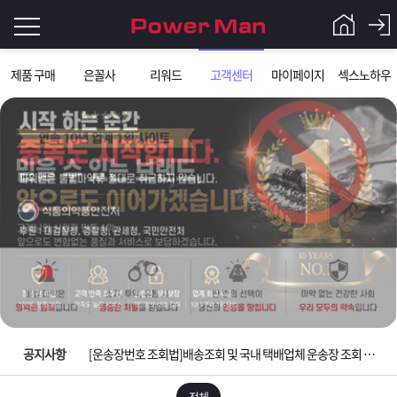
로
제품 구매
은꼴사
리워드
고객센터
마이페이지
섹스노하우
그
로
그
인
인
회
이
원
가
필
입
Q&A
요
파
입금확인이 안되는 상황을 대비해 꼭 입금후 고객센터 연락바랍니다.
합
워
제
[2026구정 연휴]설 연휴 배송 및 휴무 안내
니
맨
품
은
다.
공지사항
[운송장번호 조회법]배송조회 및 국내 택배업체 운송장 조회 하는법
[ios앱 오픈]아이폰 고객 앱설치 가능합니다.
전체