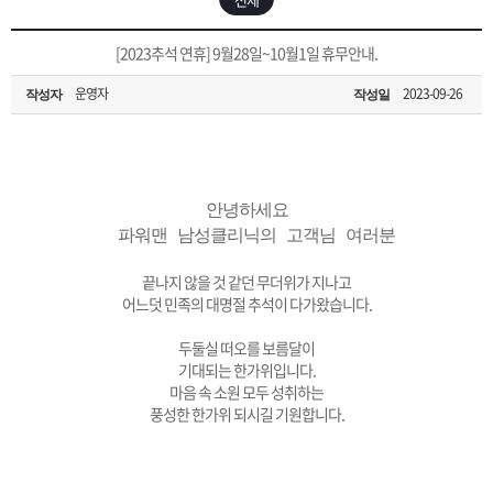
은?
구
꼴
섹
[무인택배함 이용 안내] 집 밖에 주소로 택배 받기
[2023추석 연휴] 9월28일~10월1일 휴무안내.
매
사
스
고
운영자
2023-09-26
작성자
작성일
입금확인이 안되는 상황을 대비해 꼭 입금후 고객센터 연락바랍니다.
노
객
마
[2026구정 연휴]설 연휴 배송 및 휴무 안내
하
센
이
주
안녕하세요
파워맨 남성클리닉의 고객님 여러분
우
터
페
문
끝나지 않을 것 같던 무더위가 지나고
이
조
어느덧 민족의 대명절 추석이 다가왔습니다.
두둘실 떠오를 보름달이
지
회
기대되는 한가위입니다.
마음 속 소원 모두 성취하는
풍성한 한가위 되시길 기원합니다.