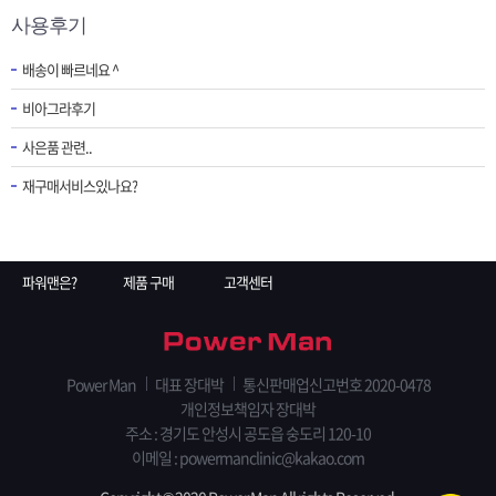
사용후기
배송이 빠르네요 ^
비아그라후기
사은품 관련..
재구매서비스있나요?
파워맨은?
제품 구매
고객센터
Power Man
대표 장대박
통신판매업신고번호 2020-0478
개인정보책임자 장대박
주소 : 경기도 안성시 공도읍 숭도리 120-10
이메일 : powermanclinic@kakao.com