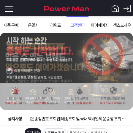
로
제품 구매
은꼴사
리워드
고객센터
마이페이지
섹스노하우
그
로
그
인
인
회
이
원
가
필
입
Q&A
요
파
입금확인이 안되는 상황을 대비해 꼭 입금후 고객센터 연락바랍니다.
합
워
제
[2026구정 연휴]설 연휴 배송 및 휴무 안내
니
맨
품
은
다.
공지사항
[운송장번호 조회법]배송조회 및 국내 택배업체 운송장 조회 하는법
[ios앱 오픈]아이폰 고객 앱설치 가능합니다.
공지사항
자주묻는 질문
문의게시판
후기게시판