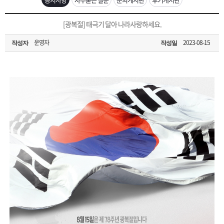
은?
구
꼴
섹
[무인택배함 이용 안내] 집 밖에 주소로 택배 받기
[광복절] 태극기 달아 나라사랑하세요.
매
사
스
고
운영자
2023-08-15
작성자
작성일
입금확인이 안되는 상황을 대비해 꼭 입금후 고객센터 연락바랍니다.
노
객
마
[2026구정 연휴]설 연휴 배송 및 휴무 안내
하
센
이
주
우
터
페
문
이
조
지
회