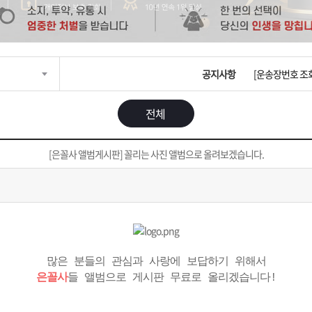
입금확인이 안되
[2026구정 연휴
공지사항
[운송장번호 조
[ios앱 오픈]
전체
[무인택배함 이용
[은꼴사 앨범게시판] 꼴리는 사진 앨범으로 올려보겠습니다.
입금확인이 안되
[2026구정 연휴
많은 분들의 관심과 사랑에 보답하기 위해서
은꼴사
들 앨범으로 게시판 무료로 올리겠습니다!