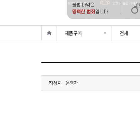
은?
구
꼴
섹
매
사
스
고
제품 구매
전체
노
객
마
하
센
이
주
우
터
페
문
운영자
작성자
이
조
지
회