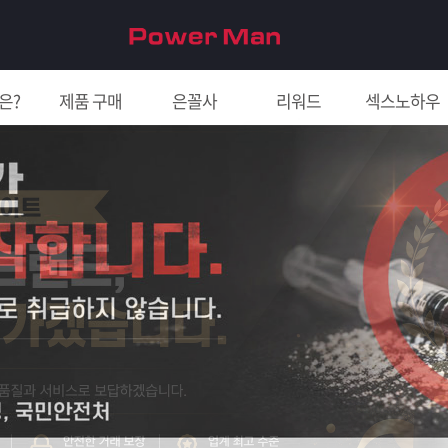
은?
제품 구매
은꼴사
리워드
섹스노하우
친구 초대하면 5천원!