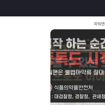
로
그
파워맨
인
로
그
인
이
회
필
원
가
요
입
Q&A
합
파
니
워
제
다.
맨
품
은