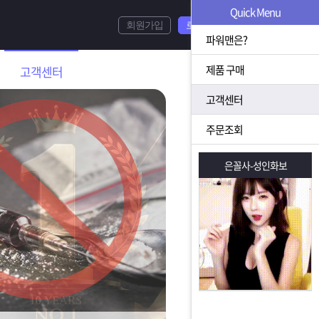
Quick Menu
회원가입
로그인
파워맨은?
제품 구매
고객센터
고객센터
주문조회
은꼴사-성인화보
은꼴사-성인화보