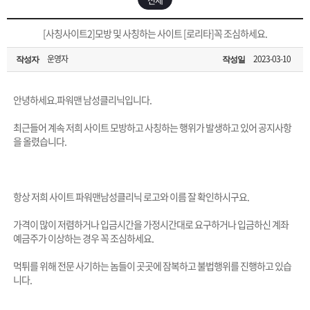
은?
구
꼴
섹
[무인택배함 이용 안내] 집 밖에 주소로 택배 받기
[사칭사이트2]모방 및 사칭하는 사이트 [로리타]꼭 조심하세요.
매
사
스
고
운영자
2023-03-10
작성자
작성일
입금확인이 안되는 상황을 대비해 꼭 입금후 고객센터 연락바랍니다.
노
객
마
[2026구정 연휴]설 연휴 배송 및 휴무 안내
안녕하세요.파워맨 남성클리닉입니다.
하
센
이
주
최근들어 계속 저희 사이트 모방하고 사칭하는 행위가 발생하고 있어 공지사항
을 올렸습니다.
우
터
페
문
이
조
항상 저희 사이트 파워맨남성클리닉 로고와 이름 잘 확인하시구요.
가격이 많이 저렴하거나 입금시간을 가정시간대로 요구하거나 입금하신 계좌
지
회
예금주가 이상하는 경우 꼭 조심하세요.
먹튀를 위해 전문 사기하는 놈들이 곳곳에 잠복하고 불법행위를 진행하고 있습
니다.