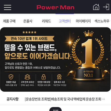
로
제품 구매
은꼴사
리워드
고객센터
마이페이지
섹스노하우
그
로
그
인
인
회
이
원
가
필
입
Q&A
요
파
입금확인이 안되는 상황을 대비해 꼭 입금후 고객센터 연락바랍니다.
합
워
제
[2026구정 연휴]설 연휴 배송 및 휴무 안내
니
맨
품
은
다.
공지사항
[운송장번호 조회법]배송조회 및 국내 택배업체 운송장 조회 하는법
[ios앱 오픈]아이폰 고객 앱설치 가능합니다.
전체