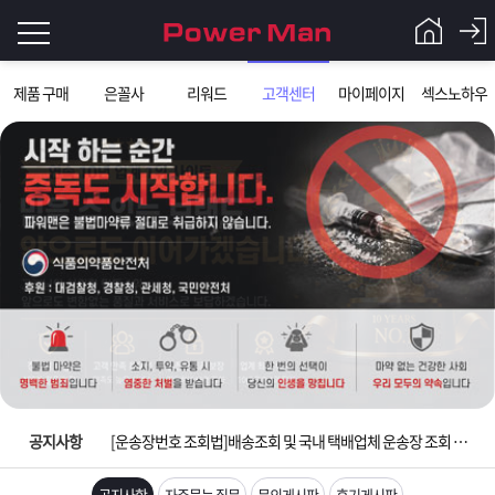
로
제품 구매
은꼴사
리워드
고객센터
마이페이지
섹스노하우
그
로
그
인
인
회
이
원
가
필
입
Q&A
요
파
입금확인이 안되는 상황을 대비해 꼭 입금후 고객센터 연락바랍니다.
합
워
제
[2026구정 연휴]설 연휴 배송 및 휴무 안내
니
맨
품
은
다.
공지사항
[운송장번호 조회법]배송조회 및 국내 택배업체 운송장 조회 하는법
[ios앱 오픈]아이폰 고객 앱설치 가능합니다.
공지사항
자주묻는 질문
문의게시판
후기게시판