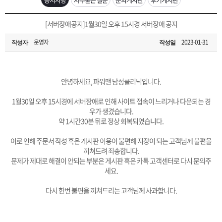
은?
구
꼴
섹
[무인택배함 이용 안내] 집 밖에 주소로 택배 받기
[서버장애공지]1월30일 오후 15시경 서버장애 공지
매
사
스
고
운영자
2023-01-31
작성자
작성일
입금확인이 안되는 상황을 대비해 꼭 입금후 고객센터 연락바랍니다.
노
객
마
[2026구정 연휴]설 연휴 배송 및 휴무 안내
하
센
이
주
안녕하세요, 파워맨 남성클리닉입니다.
1월30일 오후 15시경에 서버장애로 인해 사이트 접속이 느리거나 다운되는 경
우
터
페
문
우가 생겼습니다.
약 1시간30분 뒤로 정상 회복되였습니다.
이
조
이로 인해 주문서 작성 혹은 게시판 이용이 불편해 지장이 되는 고객님께 불편을
끼쳐드려 죄송합니다.
문제가 제대로 해결이 안되는 부분은 게시판 혹은 카톡 고객센터로 다시 문의주
지
회
세요.
다시 한번 불편을 끼쳐드리는 고객님께 사과합니다.